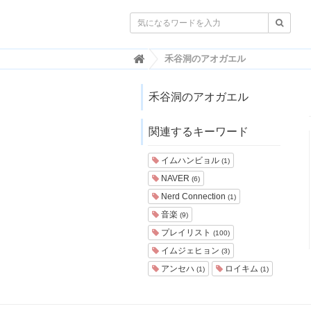

韓
禾谷洞のアオガエル
国
ト
レ
禾谷洞のアオガエル
ン
ド
関連するキーワード
情
報
・
イムハンビョル
(1)
韓
NAVER
(6)
国
ま
Nerd Connection
(1)
と
音楽
(9)
め
プレイリスト
(100)
J
イムジェヒョン
(3)
O
アンセハ
ロイキム
A
(1)
(1)
H
-
ジ