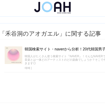
「禾谷洞のアオガエル」に関する記事
韓国検索サイト・naverから分析！20代韓国男
韓国人がたくさん使う検索サイト『NAVER』！そんなNAVER
音楽とは一体どのアーティストのどの楽曲でしょうか？そこで
きます◎
애배
|