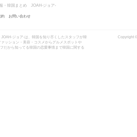
・韓国まとめ JOAH-ジョア-
規約
お問い合わせ
| JOAH-ジョア-は、韓国を知り尽くしたスタッフが韓
Copyrig
ファッション・美容・コスメからグルメスポットや
ッフだから知ってる韓国の恋愛事情まで韓国に関する