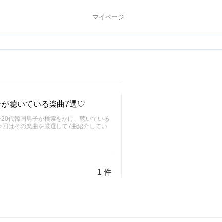
マイページ
子が聴いている楽曲7選♡
で20代韓国男子が検索をかけ、聴いている
今回はその楽曲を厳選して7曲紹介してい
1 件