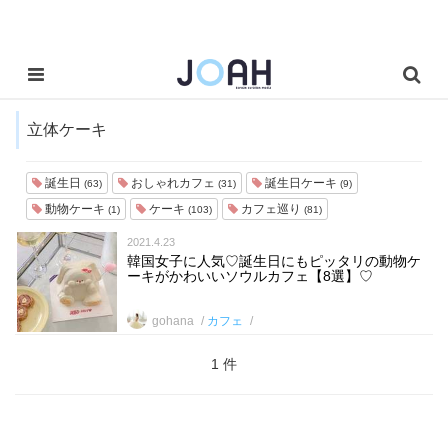
立体ケーキ
誕生日
おしゃれカフェ
誕生日ケーキ
(63)
(31)
(9)
動物ケーキ
ケーキ
カフェ巡り
(1)
(103)
(81)
2021.4.23
韓国女子に人気♡誕生日にもピッタリの動物ケ
ーキがかわいいソウルカフェ【8選】♡
gohana
カフェ
1 件