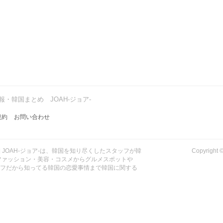
・韓国まとめ JOAH-ジョア-
規約
お問い合わせ
| JOAH-ジョア-は、韓国を知り尽くしたスタッフが韓
Copyrig
ファッション・美容・コスメからグルメスポットや
ッフだから知ってる韓国の恋愛事情まで韓国に関する