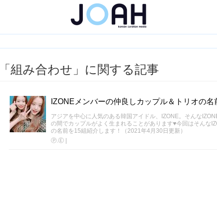
「組み合わせ」に関する記事
IZONEメンバーの仲良しカップル＆トリオの名
アジアを中心に人気のある韓国アイドル、IZONE。そんなIZO
の間でカップルがよく生まれることがあります♥今回はそんなIZ
の名前を15組紹介します！（2021年4月30日更新）
Ⓟ.Ⓔ
|