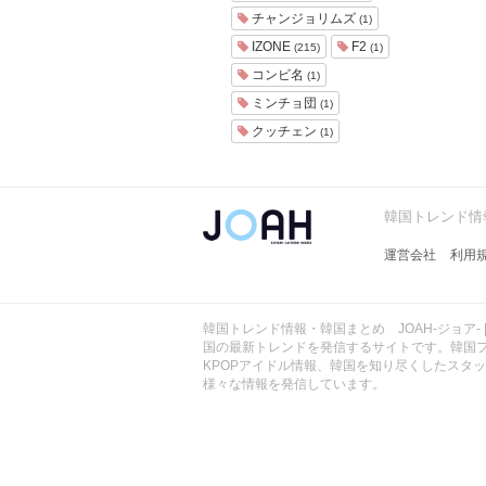
ョ
チャンジョリムズ
(1)
ア
IZONE
F2
(215)
(1)
-
コンビ名
(1)
ミンチョ団
(1)
クッチェン
(1)
韓国トレンド情報
運営会社
利用
韓国トレンド情報・韓国まとめ JOAH-ジョア- 
国の最新トレンドを発信するサイトです。韓国
KPOPアイドル情報、韓国を知り尽くしたスタ
様々な情報を発信しています。