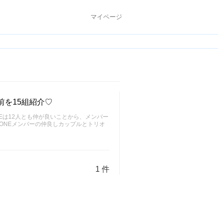
マイページ
前を15組紹介♡
NEは12人とも仲が良いことから、メンバー
ONEメンバーの仲良しカップルとトリオ
1 件