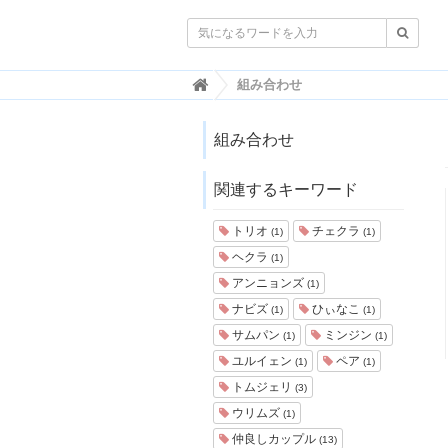

韓
組み合わせ
国
ト
レ
組み合わせ
ン
ド
関連するキーワード
情
報
・
トリオ
チェクラ
(1)
(1)
韓
ヘクラ
(1)
国
ま
アンニョンズ
(1)
と
ナビズ
ひぃなこ
(1)
(1)
め
サムパン
ミンジン
(1)
(1)
J
ユルイェン
ペア
(1)
(1)
O
トムジェリ
A
(3)
H
ウリムズ
(1)
-
仲良しカップル
(13)
ジ