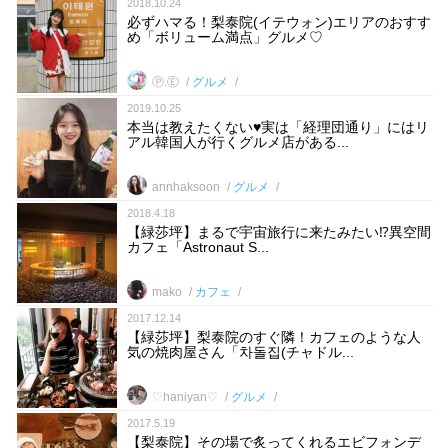
2018.10.24
必ずハマる！梨泰院(イテウォン)エリアのおすす
め「ボリューム満点」グルメ♡
Ⓟ.Ⓔ
グルメ
2019.10.25
本当は教えたくない♥実は「経理団通り」にはリ
アル韓国人が行くグルメ店がある...
annhaksoon
グルメ
2018.4.18
【緑莎坪】まるで宇宙旅行に来たみたい⁉異空間
カフェ「Astronaut S...
mako
カフェ
2017.12.14
【緑莎坪】梨泰院のすぐ隣！カフェのような人
気の焼肉屋さん「차돌집(チャドル...
♡haniyan♡
グルメ
2017.5.19
【梨泰院】その場で炙ってくれるエビフォンデ