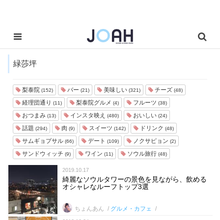
緑莎坪
梨泰院
バー
美味しい
チーズ
(152)
(21)
(321)
(48)
経理団通り
梨泰院グルメ
フルーツ
(11)
(4)
(38)
おつまみ
インスタ映え
おいしい
(13)
(480)
(24)
話題
肉
スイーツ
ドリンク
(294)
(9)
(142)
(48)
サムギョプサル
デート
ノクサピョン
(66)
(109)
(2)
サンドウィッチ
ワイン
ソウル旅行
(9)
(11)
(48)
2019.10.17
綺麗なソウルタワーの景色を見ながら、飲める
オシャレなルーフトップ3選
ちょんあん
グルメ・カフェ