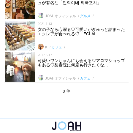
ュが有名な「민혁이네 외국포차」
JOAHオフィシャル
グルメ
2021.1.13
女の子なら心躍る♡可愛いがぎゅっと詰まった
エクレアが食べれる♡「ECLAI...
K
カフェ
2017.5.17
可愛いワンちゃんにも会える♡アロマショップ
もある♡梨泰院に何度も行きたくな...
JOAHオフィシャル
カフェ
8 件