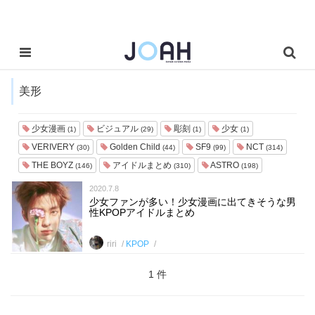
美形
少女漫画
ビジュアル
彫刻
少女
(1)
(29)
(1)
(1)
VERIVERY
Golden Child
SF9
NCT
(30)
(44)
(99)
(314)
THE BOYZ
アイドルまとめ
ASTRO
(146)
(310)
(198)
2020.7.8
少女ファンが多い！少女漫画に出てきそうな男
性KPOPアイドルまとめ
riri
KPOP
1 件