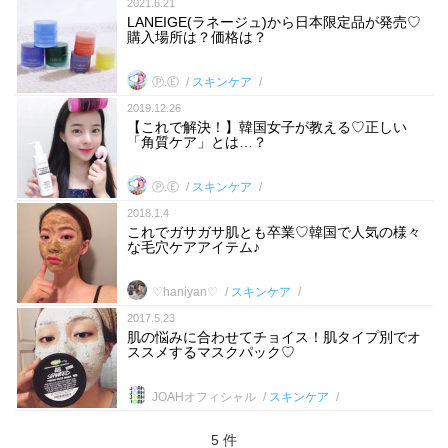
2021.6.21
LANEIGE(ラネージュ)から日本限定品が発売♡
購入場所は？価格は？
Ⓟ.Ⓔ
スキンケア
2019.12.26
【これで解決！】韓国女子が教える♡正しい
「角質ケア」とは…？
Ⓟ.Ⓔ
スキンケア
2018.1.4
これでガサガサ肌とも卒業♡韓国で人気の様々
な毛穴ケアアイテム♪
♡haniyan♡
スキンケア
2017.5.23
肌の悩みに合わせてチョイス！肌タイプ別でオ
ススメするマスクパック♡
JOAHオフィシャル
スキンケア
5 件