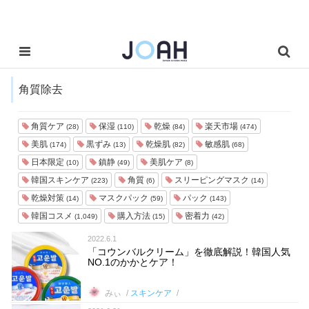
角質除去
角質ケア
保湿
乾燥
楽天市場
(28)
(110)
(84)
(474)
美肌
黒ずみ
乾燥肌
敏感肌
(174)
(13)
(82)
(68)
日本限定
鎮静
美肌ケア
(10)
(49)
(8)
韓国スキンケア
角質
スリーピングマスク
(223)
(6)
(14)
乾燥対策
マスクパック
パック
(14)
(59)
(143)
韓国コスメ
購入方法
密着力
(1,049)
(15)
(42)
2022.6.1
「コウンバルクリーム」を徹底解説！韓国人気
NO.1のかかとケア！
みぃ
スキンケア