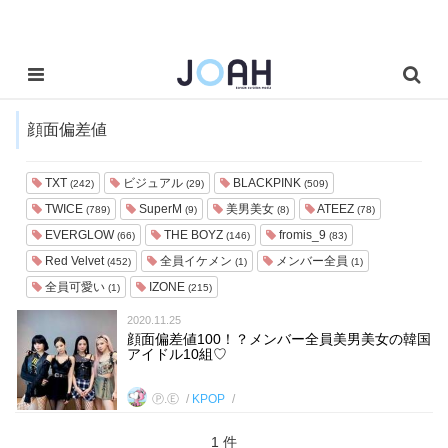
顔面偏差値
TXT
ビジュアル
BLACKPINK
(242)
(29)
(509)
TWICE
SuperM
美男美女
ATEEZ
(789)
(9)
(8)
(78)
EVERGLOW
THE BOYZ
fromis_9
(66)
(146)
(83)
Red Velvet
全員イケメン
メンバー全員
(452)
(1)
(1)
全員可愛い
IZONE
(1)
(215)
2020.11.25
顔面偏差値100！？メンバー全員美男美女の韓国
アイドル10組♡
Ⓟ.Ⓔ
KPOP
1 件