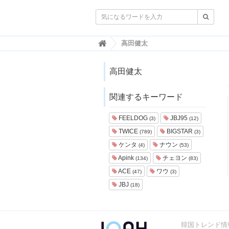

韓
高田健太
国
ト
レ
高田健太
ン
ド
関連するキーワード
情
報
・
FEELDOG
JBJ95
(3)
(12)
韓
TWICE
BIGSTAR
(789)
(3)
国
ま
ケンタ
ナウン
(4)
(53)
と
Apink
チェヨン
(134)
(83)
め
ACE
ワウ
(47)
(3)
J
JBJ
(18)
O
A
H
-
韓国トレンド情報
ジ