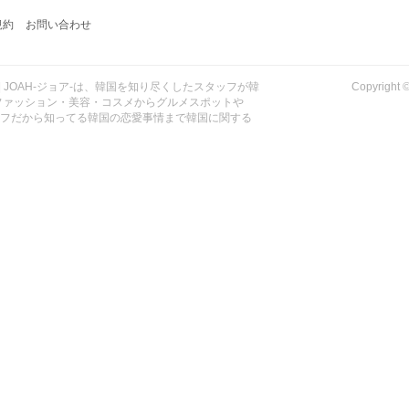
規約
お問い合わせ
| JOAH-ジョア-は、韓国を知り尽くしたスタッフが韓
Copyrig
ファッション・美容・コスメからグルメスポットや
ッフだから知ってる韓国の恋愛事情まで韓国に関する