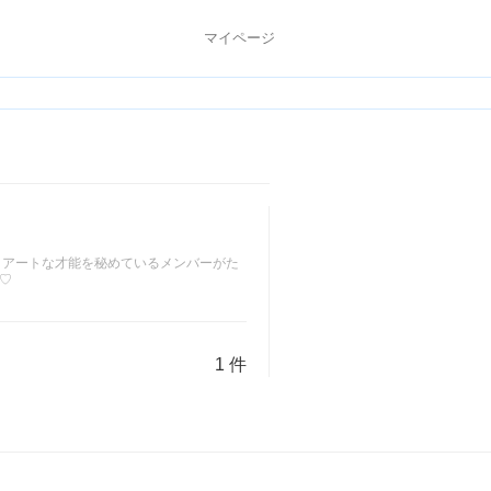
マイページ
、アートな才能を秘めているメンバーがた
♡
1 件