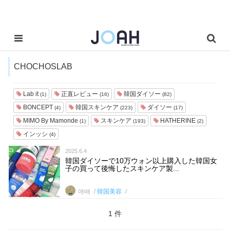
CHOCHOSLAB
Lab it
正直レビュー
韓国ダイソー
(1)
(16)
(82)
BONCEPT
韓国スキンケア
ダイソー
(4)
(223)
(17)
MIMO By Mamonde
スキンケア
HATHERINE
(1)
(193)
(2)
インッシ
(4)
2025.6.4
韓国ダイソーで10万ウォン以上購入した韓国女
子の買って後悔したスキンケア製...
애배
韓国美容
1 件