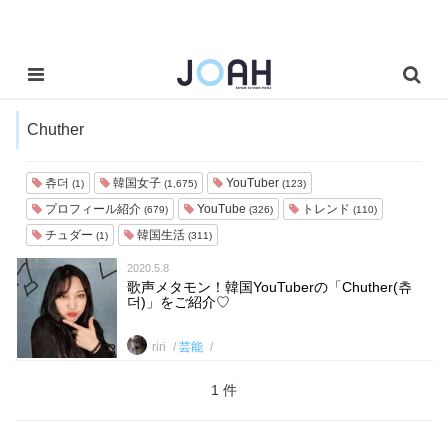
Chuther
츄더
韓国女子
YouTuber
(1)
(1,675)
(123)
プロフィール紹介
YouTube
トレンド
(679)
(326)
(110)
チュダー
韓国生活
(1)
(311)
2020.5.8
歌声メタモン！韓国YouTuberの「Chuther(츄
더)」をご紹介♡
riri
芸能
1 件