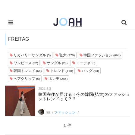
FREITAG
リカバリーサンダル
弘大
韓国ファッション
(5)
(370)
(664)
ワンピース
サンダル
コーデ
(32)
(20)
(156)
韓国トレンド
トレンド
バッグ
(66)
(110)
(53)
ヘアクリップ
ホンデ
(5)
(286)
2021.8.3
韓国在住が届ける！今の韓国(弘大)のファッショ
ントレンドって？？
riri
ファッション
1 件