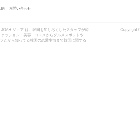
規約
お問い合わせ
| JOAH-ジョア-は、韓国を知り尽くしたスタッフが韓
Copyrig
ファッション・美容・コスメからグルメスポットや
ッフだから知ってる韓国の恋愛事情まで韓国に関する