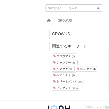

韓
GROWUS
国
ト
レ
GROWUS
ン
ド
関連するキーワード
情
報
・
グロウアス
(1)
韓
シャンプー
(31)
国
ま
ヘアケア
頭皮ケア
(39)
(3)
と
ヘアミスト
(4)
め
トリートメント
(24)
J
プレゼント
(101)
O
A
H
-
韓国トレンド情報
ジ