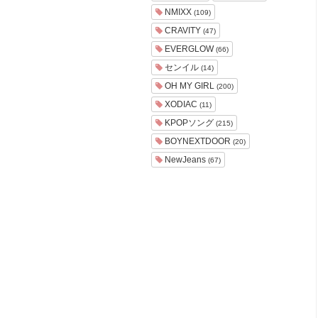
ョ
NMIXX
(109)
ア
CRAVITY
(47)
-
EVERGLOW
(66)
センイル
(14)
OH MY GIRL
(200)
XODIAC
(11)
KPOPソング
(215)
BOYNEXTDOOR
(20)
NewJeans
(67)