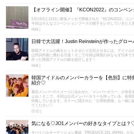
【オフライン開催】『KCON2022』のコンベ
5月14日と15日に幕張メッセで開催された『KCON2022』
今回はそんなコンベンションブースの様子をレポしていきたと
애배
|
日韓で大活躍！Justin Reinsteinが作った
韓国アイドルの曲をヒットさせたり注目させるには、アイドル
は作詞作曲に携わる方達！そこで今回は韓国のみならず日本でも活躍されて
作った韓国アイドルの曲を紹介します！
애배
|
韓国アイドルのメンバーカラーを【色別】に特
紹介♡
最近メンバーのイメージに合わせた「メンバーカラー」が存在
よね！そこで、今回は公式メンバーカラーを持っている、各韓
特集していきます。カラーに隠された「心理的意味」も一緒に
てください♡
Ⓟ.Ⓔ
|
気になる♡JO1メンバーの好きなタイプとは？
サバイバルオーディション番組「PRODUCE 101 JAPAN」