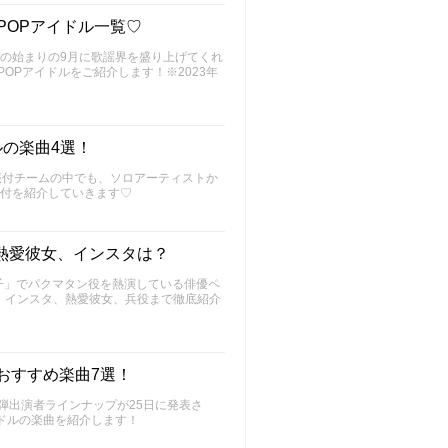
POPアイドル一覧♡
の始まりの9月に歌謡界を盛り上げてくれ
POPアイドルをご紹介します！※2023年
ルの楽曲4選！
振付チームの中でも、ソロアーティストか
振付を紹介していきます♡
熱愛彼女、インスタは？
電子」でパクマタン役を熱演している俳優ペ
、インスタ、熱愛彼女、兵役まで徹底紹介
ドルおすすめ楽曲7選！
第1弾出演者ラインナップが25日に発表さ
ドルの楽曲を紹介します！