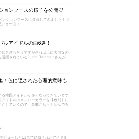
ンションブースの様子を公開♡
コンベンションブースに参戦してきました！♡
思います◎！
グローバルアイドルの曲6選！
の知名度もそうですがそれ以上に大切なの
いるJustin Reinsteinさんが
集！色に隠された心理的意味も
する韓国アイドルが多くなってきています
国アイドルのメンバーカラーを【色別】に
紹介していくので、是非こちらも読んでみ
♡
からデビューした11名で結成されたアイドル