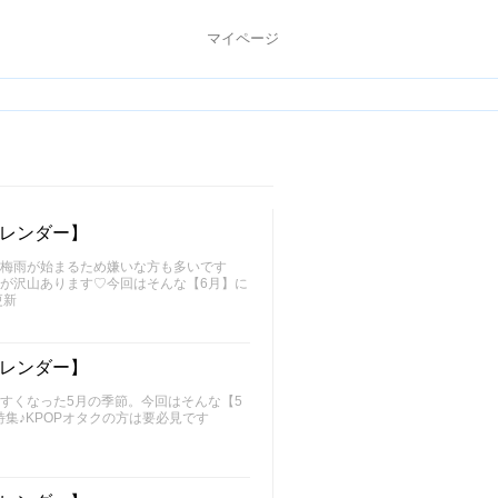
マイページ
カレンダー】
と梅雨が始まるため嫌いな方も多いです
が沢山あります♡今回はそんな【6月】に
更新
カレンダー】
すくなった5月の季節。今回はそんな【5
集♪KPOPオタクの方は要必見です