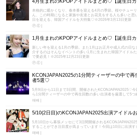
4月生まれのKPOPアイドルまとめ♡【誕生日
本格的に暖かくなり、春本番を迎える4月の季節。桜やチュー
ん、この時期になると家族や友達とお花見をする人も多いと思い
日を迎える、韓国アイドルを大特集♡※2026年3月13日更新
Ⓟ.Ⓔ
|
1月生まれのKPOPアイドルまとめ♡【誕生日
新しい年を迎える1月の季節。また1月はお正月や成人式の日な
介するのはそんなイベントの多い1月に生まれた韓国アイドルた
で要必見！※2025年12月23日更新
Ⓟ.Ⓔ
|
KCONJAPAN2025の1分間ティーザーの中
者5選♡
5月9日から11日まで3日間、開催されたKCONJAPAN202
ら1分間ティーザーの中で再生回数の多い出演者を厳選して5つ
애배
|
5/10(2日目)のKCONJAPAN2025出演アイド
5月10日から幕張メッセにて3日間開催されるKCONJAPAN2
することができ注目度が高まっています！今回は10日に出演す
애배
|