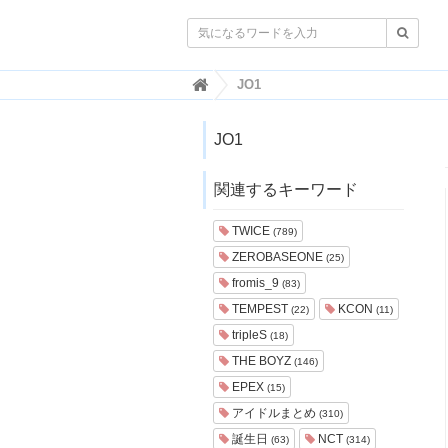

韓
JO1
国
ト
レ
JO1
ン
ド
関連するキーワード
情
報
・
TWICE
(789)
韓
ZEROBASEONE
(25)
国
ま
fromis_9
(83)
と
TEMPEST
KCON
(22)
(11)
め
tripleS
(18)
J
THE BOYZ
(146)
O
EPEX
A
(15)
H
アイドルまとめ
(310)
-
誕生日
NCT
(63)
(314)
ジ