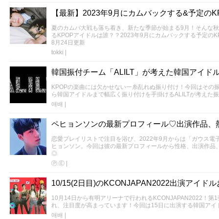
【最新】2023年9月にカムバックする&予定のK
夏のカムバ大戦も落ち着き、新たな季節が始まる9月！そんな秋
るKPOPアイドルは誰？？2023年9月にカムバックする予定のK
8月24日更新
tokki
|
韓国振付チーム「ALILT」が考えた韓国アイド
KPOPの楽曲には欠かせない一糸乱れぬ振り付け！今回はその
ら韓国アイドルまで幅広く振り付けを手掛けるALILTが考えた
애배
|
ペヒョンソンの最新プロフィール♡出演作品、
恋愛プレイリストで注目を浴び、2022年9月からは「ガウス
ヒョンソン。今回は彼の最新プロフィールから性格、出演作品
◎
Ⓟ.Ⓔ
|
10/15(2日目)のKCONJAPAN2022出演アイ
10月14日から有明アリーナで行われるKCONJAPAN2022！
れ、注目度が高まっています！今回は15日に出演する韓国アイ
애배
|