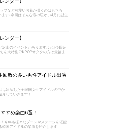
カレンダー】
リップなど可愛いお花が咲くのはもちろ
ます♪今回はそんな春の暖かい4月に誕生
カレンダー】
ど沢山のイベントがありますよね♪今回紹
ちを大特集♡KPOPオタクの方は最後ま
で再生回数の多い男性アイドル出演
5♡今回は出演した全韓国女性アイドルの中か
紹介していきます！
ルおすすめ楽曲6選！
025！今年も様々なブースやステージを堪能
る韓国アイドルの楽曲を紹介します！