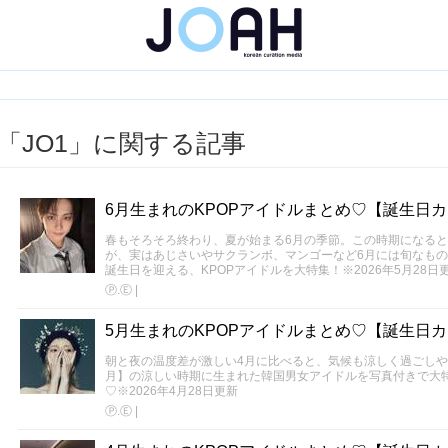
「JO1」に関する記事
6月生まれのKPOPアイドルまとめ♡【誕生日
春もそろそろ終わり、夏が始まる6月の季節。この時期になる
が、実はあじさいやサクランボ、マンゴーなど6月には旬なもの
誕生日を迎える、KPOPアイドルを大特集！※2026年5月28日
Ⓟ.Ⓔ
|
5月生まれのKPOPアイドルまとめ♡【誕生日
朝と夜の温度差が激しい4月に比べると、気候も涼しく過ごしや
月】の涼しい時期に生まれた韓国男女アイドルを写真付きで大特
♡※2026年4月28日更新
Ⓟ.Ⓔ
|