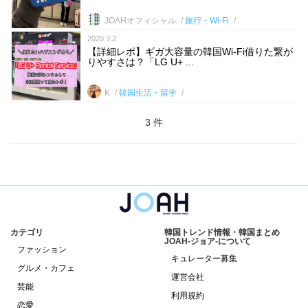
JOAHオフィシャル
旅行・Wi-Fi
2020.3.2
【詳細レポ】ギガ大容量の韓国Wi-Fi借りた繋が
りやすさは？「LG U+ ...
K
韓国生活・留学
3 件
カテゴリ
韓国トレンド情報・韓国まとめ
JOAH-ジョア-について
ファッション
キュレーター募集
グルメ・カフェ
運営会社
芸能
利用規約
恋愛