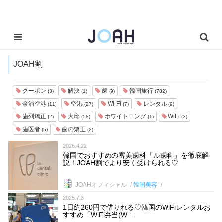
JOAH割
クーポン
解決
歯
韓国旅行
(3)
(1)
(9)
(782)
金浦空港
空港
Wi-Fi
レンタル
(11)
(27)
(7)
(9)
歯列矯正
大邱
ホワイトニング
WiFi
(2)
(58)
(1)
(3)
歯医者
歯の矯正
(5)
(2)
2026.4.22
韓国でおすすめの審美歯科「ル歯科」を徹底解
説！JOAH割でより安く受けられる♡
JOAHオフィシャル
韓国美容
2025.7.3
1日約260円で借りれる♡韓国のWiFiレンタルお
すすめ「WiFi弁当(W...