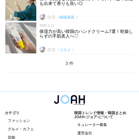
も出来て香りも良い◎
Ⓟ.Ⓔ
韓国美容
2022.1.11
保湿力が高い韓国のハンドクリーム7選！乾燥し
らずの手肌美人へ♡
Ⓟ.Ⓔ
コスメ
3 件
カテゴリ
韓国トレンド情報・韓国まとめ
JOAH-ジョア-について
ファッション
キュレーター募集
グルメ・カフェ
運営会社
芸能