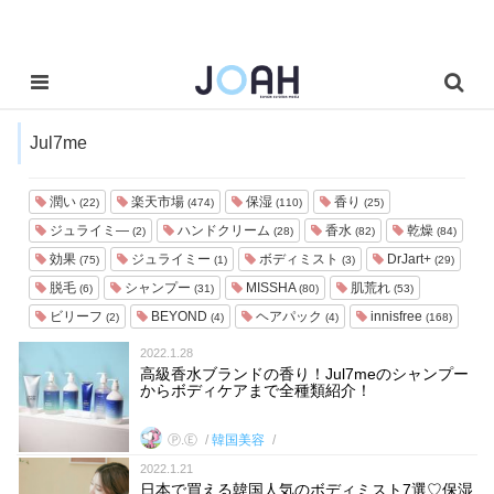
Jul7me
潤い
楽天市場
保湿
香り
(22)
(474)
(110)
(25)
ジュライミ―
ハンドクリーム
香水
乾燥
(2)
(28)
(82)
(84)
効果
ジュライミー
ボディミスト
DrJart+
(75)
(1)
(3)
(29)
脱毛
シャンプー
MISSHA
肌荒れ
(6)
(31)
(80)
(53)
ビリーフ
BEYOND
ヘアパック
innisfree
(2)
(4)
(4)
(168)
2022.1.28
高級香水ブランドの香り！Jul7meのシャンプー
からボディケアまで全種類紹介！
Ⓟ.Ⓔ
韓国美容
2022.1.21
日本で買える韓国人気のボディミスト7選♡保湿