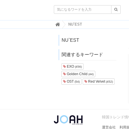

韓
NU`EST
国
ト
レ
NU`EST
ン
ド
関連するキーワード
情
報
・
EXO
(456)
韓
Golden Child
(44)
国
ま
OST
Red Velvet
(54)
(452)
と
め
J
O
A
韓国トレンド情報
H
-
運営会社
利用
ジ