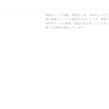
ョ
ア
-
韓国トレンド情報・韓国まとめ JOAH-ジョア- 
国の最新トレンドを発信するサイトです。韓国
KPOPアイドル情報、韓国を知り尽くしたスタ
様々な情報を発信しています。