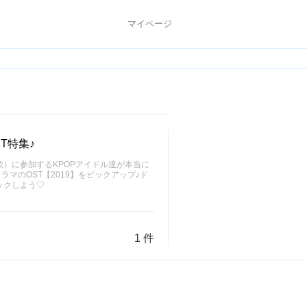
マイページ
T特集♪
）に参加するKPOPアイドル達が本当に
マのOST【2019】をピックアップ♪ド
ックしよう♡
1 件