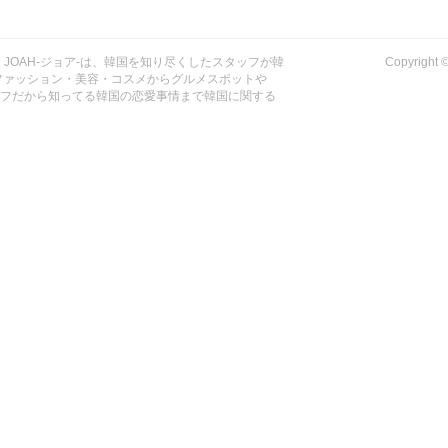
| JOAH-ジョア-は、韓国を知り尽くしたスタッフが韓
Copyrig
ファッション・美容・コスメからグルメスポットや
ッフだから知ってる韓国の恋愛事情まで韓国に関する