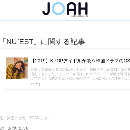
「NU`EST」に関する記事
【2019】KPOPアイドルが歌う韓国ドラマのOS
最近は音楽番組での活動だけでなく、韓国ドラマのOST（挿入歌
増えてきました。そこで、今回は、KPOPアイドルが歌う韓国ドラ
ラマファンも意外と知らないあのアイドル達が歌うOSTをチェ
an.m
|
・韓国まとめ JOAH-ジョア-
規約
お問い合わせ