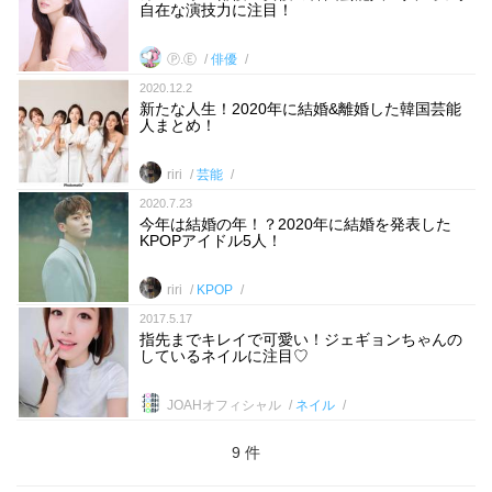
自在な演技力に注目！
Ⓟ.Ⓔ
俳優
2020.12.2
新たな人生！2020年に結婚&離婚した韓国芸能
人まとめ！
riri
芸能
2020.7.23
今年は結婚の年！？2020年に結婚を発表した
KPOPアイドル5人！
riri
KPOP
2017.5.17
指先までキレイで可愛い！ジェギョンちゃんの
しているネイルに注目♡
JOAHオフィシャル
ネイル
9 件