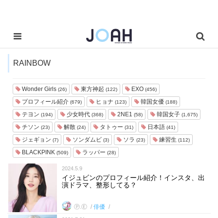
RAINBOW
Wonder Girls
東方神起
EXO
(26)
(122)
(456)
プロフィール紹介
ヒョナ
韓国女優
(679)
(123)
(188)
テヨン
少女時代
2NE1
韓国女子
(194)
(368)
(58)
(1,675)
チソン
解散
タトゥー
日本語
(23)
(24)
(31)
(41)
ジェギョン
ソンダムビ
ソラ
練習生
(7)
(3)
(23)
(112)
BLACKPINK
ラッパー
(509)
(28)
2024.5.9
イジュビンのプロフィール紹介！インスタ、出
演ドラマ、整形してる？
Ⓟ.Ⓔ
俳優