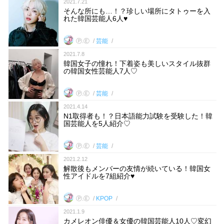
2021.7.21
そんな所にも…！？珍しい場所にタトゥーを入
れた韓国芸能人6人♥
Ⓟ.Ⓔ
芸能
2021.7.8
韓国女子の憧れ！下着姿も美しいスタイル抜群
の韓国女性芸能人7人♡
Ⓟ.Ⓔ
芸能
2021.4.14
N1取得者も！？日本語能力試験を受験した！韓
国芸能人を5人紹介♡
Ⓟ.Ⓔ
芸能
2021.2.12
解散後もメンバーの友情が続いている！韓国女
性アイドルを7組紹介♥
Ⓟ.Ⓔ
KPOP
2021.1.9
カメレオン俳優＆女優の韓国芸能人10人♡変幻