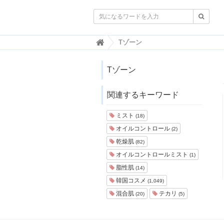

韓
Tゾーン
国
ト
レ
Tゾーン
ン
ド
関連するキーワード
情
報
・
ミスト
(18)
韓
オイルコントロール
(2)
国
ま
乾燥肌
(82)
と
オイルコントロールミスト
(1)
め
脂性肌
(14)
J
韓国コスメ
(1,049)
O
混合肌
テカリ
A
(20)
(5)
H
-
ジ