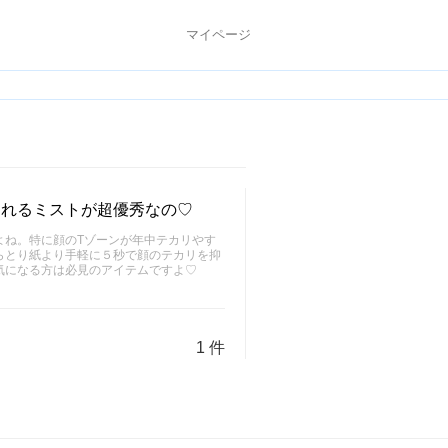
マイページ
くれるミストが超優秀なの♡
よね。特に顔のTゾーンが年中テカリやす
らとり紙より手軽に５秒で顔のテカリを抑
が気になる方は必見のアイテムですよ♡
1 件