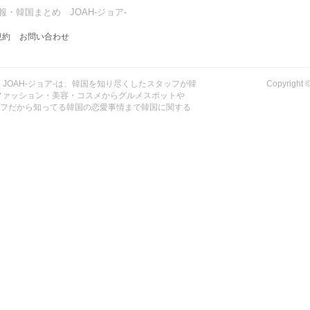
・韓国まとめ JOAH-ジョア-
規約
お問い合わせ
| JOAH-ジョア-は、韓国を知り尽くしたスタッフが韓
Copyrig
ファッション・美容・コスメからグルメスポットや
ッフだから知ってる韓国の恋愛事情まで韓国に関する