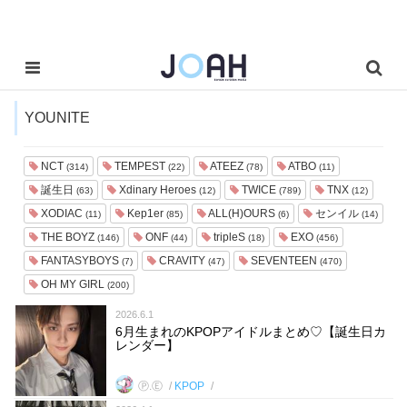
YOUNITE
NCT
TEMPEST
ATEEZ
ATBO
(314)
(22)
(78)
(11)
誕生日
Xdinary Heroes
TWICE
TNX
(63)
(12)
(789)
(12)
XODIAC
Kep1er
ALL(H)OURS
センイル
(11)
(85)
(6)
(14)
THE BOYZ
ONF
tripleS
EXO
(146)
(44)
(18)
(456)
FANTASYBOYS
CRAVITY
SEVENTEEN
(7)
(47)
(470)
OH MY GIRL
(200)
2026.6.1
6月生まれのKPOPアイドルまとめ♡【誕生日カ
レンダー】
Ⓟ.Ⓔ
KPOP