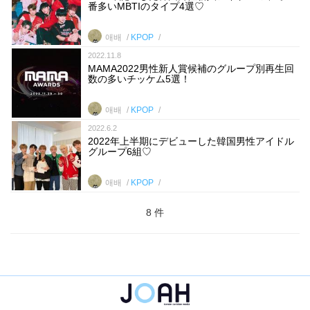
番多いMBTIのタイプ4選♡
애배
KPOP
2022.11.8
MAMA2022男性新人賞候補のグループ別再生回
数の多いチッケム5選！
애배
KPOP
2022.6.2
2022年上半期にデビューした韓国男性アイドル
グループ6組♡
애배
KPOP
8 件