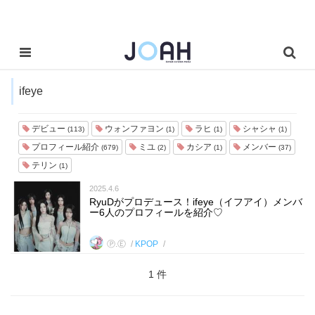
ifeye
デビュー
ウォンファヨン
ラヒ
シャシャ
(113)
(1)
(1)
(1)
プロフィール紹介
ミユ
カシア
メンバー
(679)
(2)
(1)
(37)
テリン
(1)
2025.4.6
RyuDがプロデュース！ifeye（イフアイ）メンバ
ー6人のプロフィールを紹介♡
Ⓟ.Ⓔ
KPOP
1 件