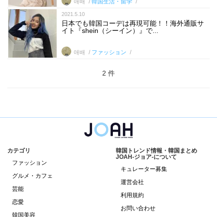
애배
韓国生活・留学
2021.5.10
日本でも韓国コーデは再現可能！！海外通販サ
イト『shein（シーイン）』で...
애배
ファッション
2 件
カテゴリ
韓国トレンド情報・韓国まとめ
JOAH-ジョア-について
ファッション
キュレーター募集
グルメ・カフェ
運営会社
芸能
利用規約
恋愛
お問い合わせ
韓国美容