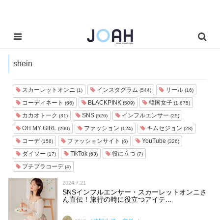
shein
スカーレットオンニ
インスタグラム
リール
(1)
(544)
(16)
コーディネート
BLACKPINK
韓国女子
(66)
(509)
(1,675)
カカオトーク
SNS
インフルエンサー
(31)
(526)
(25)
OH MY GIRL
ファッション
キムセジョン
(200)
(124)
(28)
コーデ
ファッションサイト
YouTube
(156)
(6)
(326)
ダイソー
TikTok
役に立つ
(17)
(63)
(7)
プチプラコーデ
(4)
2024.7.21
SNSインフルエンサー・スカーレットオンニさ
ん直伝！旅行の時に役立つアイテ...