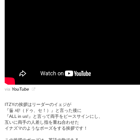
via
YouTube
ITZYの挨拶はリーダーのイェジが
『둘 세!（ドゥ、セ！）』と言った後に
『ALL in us!』と言って両手をピースサインにし、
互いに両手の人差し指を重ね合わせた
イナズマのようなポーズをする挨拶です！