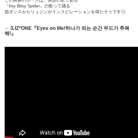
この挨拶のポーズは、英語の歌である
『Itsy Bitsy Spider』の歌って踊る
指ダンスからリュジンがインスピレーションを得たそうです◎
⒊IZ*ONE『Eyes on Me!하나가 되는 순간 무드가 추목
해!』