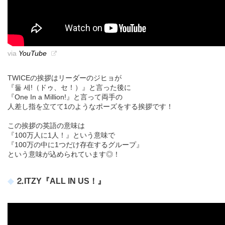
via
YouTube
TWICEの挨拶はリーダーのジヒョが
『둘 세!（ドゥ、セ！）』と言った後に
『One In a Million!』と言って両手の
人差し指を立てて1のようなポーズをする挨拶です！
この挨拶の英語の意味は
『100万人に1人！』という意味で
『100万の中に1つだけ存在するグループ』
という意味が込められています◎！
⒉ITZY『ALL IN US！』