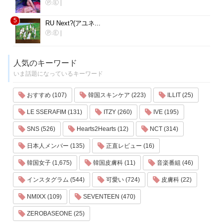
Ⓟ.Ⓔ
|
5
RU Next?(アユネ...
Ⓟ.Ⓔ
|
人気のキーワード
いま話題になっているキーワード
おすすめ (107)
韓国スキンケア (223)
ILLIT (25)
LE SSERAFIM (131)
ITZY (260)
IVE (195)
SNS (526)
Hearts2Hearts (12)
NCT (314)
日本人メンバー (135)
正直レビュー (16)
韓国女子 (1,675)
韓国皮膚科 (11)
音楽番組 (46)
インスタグラム (544)
可愛い (724)
皮膚科 (22)
NMIXX (109)
SEVENTEEN (470)
ZEROBASEONE (25)