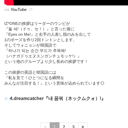
via
YouTube
IZ*ONEの挨拶はリーダーのウンビが
『둘 세!（ドゥ、セ！）』と言った後に
『Eyes on Me!』と右手の人差し指のみを出して
1のポーズを作り2回トントンとします。
そしてウォニョンが韓国語で
『하나가 되는 순간 무드가 추목해!
（ハナガドゥエヌスンガンチュモッケ!）』
という他のグループより少し長めの挨拶です！
この挨拶の英語と韓国語には
『私を見て！ひとつになる瞬間を
みんなが注目する！』という意味が込められています◎
⒋dreamcatcher『내 꿈꿔（ネックムクォ）!』
1
2
3