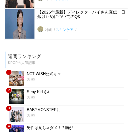
【2026年最新】ディレクターパイさん直伝！日
焼け止めについてのQ&...
애배
スキンケア
週間ランキング
KPOPの人気記事
1
NCT WISH公式キャ...
Ⓟ.Ⓔ
|
2
Stray Kids(ス...
Ⓟ.Ⓔ
|
3
BABYMONSTERに...
Ⓟ.Ⓔ
|
4
男性は見ちゃダメ！？胸が...