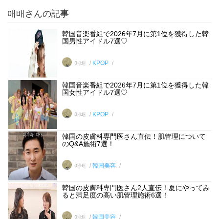
애배さんの記事
韓国音楽番組で2026年7月に第1位を獲得した韓
国男性アイドル7選♡
애배
KPOP
韓国音楽番組で2026年7月に第1位を獲得した韓
国女性アイドル7選♡
애배
KPOP
韓国の皮膚科専門医さん直伝！肌管理について
のQ&A施術7選！
애배
韓国美容
韓国の皮膚科専門医さん2人直伝！夏にやってみ
ると満足度の高い肌管理施術6選！
애배
韓国美容