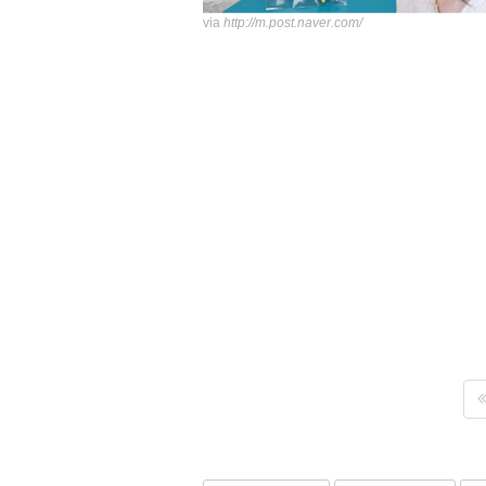
via
http://m.post.naver.com/