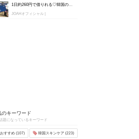
1日約260円で借りれる♡韓国のWiFiレンタルおすすめ「WiFi弁当(WiFi Dosirak)」
JOAHオフィシャル
|
気のキーワード
話題になっているキーワード
おすすめ (107)
韓国スキンケア (223)