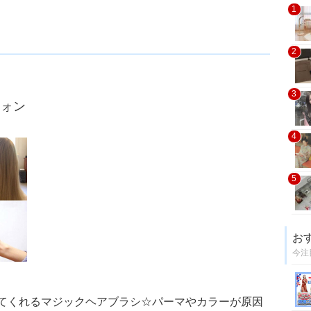
1
2
3
ウォン
4
5
お
今注
てくれるマジックヘアブラシ☆パーマやカラーが原因