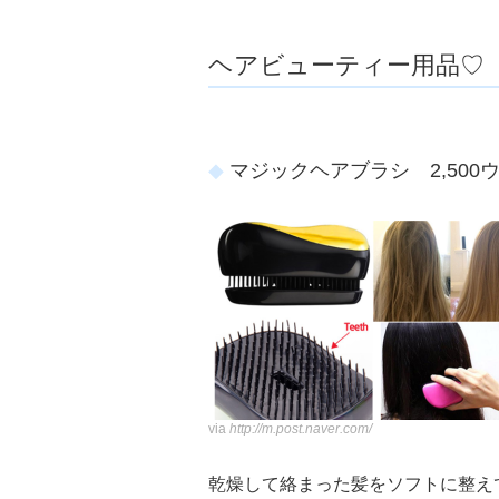
ョ
ア
-
ヘアビューティー用品♡
マジックヘアブラシ 2,500
via
http://m.post.naver.com/
乾燥して絡まった髪をソフトに整え