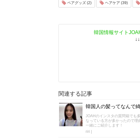
ペアグッズ (2)
ヘアケア (39)
韓国情報サイトJOA
↓
関連する記事
韓国人の髪ってなんで
JOAHのインスタの質問箱で
なっている方が多かったので理
一緒にご紹介します！
riri
|