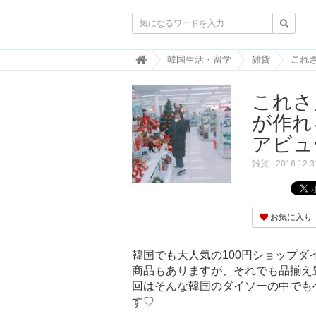

韓
韓国生活・留学
雑貨
国
ト
これさ
レ
ン
が作れ
ド
情
アビュ
報
・
雑貨
2016.12.3
韓
国
ま
と
お気に入り
め
J
韓国でも大人気の100円ショップ
O
商品もありますが、それでも品揃え
A
回はそんな韓国のダイソーの中でも
H
-
す♡
ジ