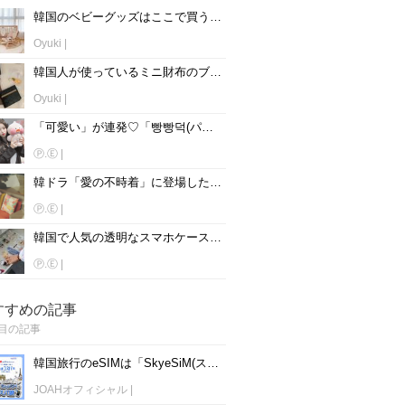
韓国のベビーグッズはここで買う！！韓国人ママ達も御用達のお店とは♡
Oyuki
|
韓国人が使っているミニ財布のブランドをチェック♡【男性版】
Oyuki
|
「可愛い」が連発♡「빵빵덕(パンパント)」の洋服＆関連グッズ集！
Ⓟ.Ⓔ
|
韓ドラ「愛の不時着」に登場した！お洒落インテリアアイテム12選♡
Ⓟ.Ⓔ
|
韓国で人気の透明なスマホケースって？おすすめブランド紹介♡
Ⓟ.Ⓔ
|
すすめの記事
目の記事
韓国旅行のeSIMは「SkyeSiM(スカイイーシム)」！1日単位で最安値380円から利用可能！
JOAHオフィシャル
|