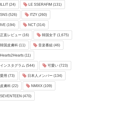
ILLIT (24)
LE SSERAFIM (131)
SNS (526)
ITZY (260)
IVE (194)
NCT (314)
正直レビュー (16)
韓国女子 (1,675)
韓国皮膚科 (11)
音楽番組 (46)
Hearts2Hearts (11)
インスタグラム (544)
可愛い (723)
愛用 (73)
日本人メンバー (134)
皮膚科 (22)
NMIXX (109)
SEVENTEEN (470)