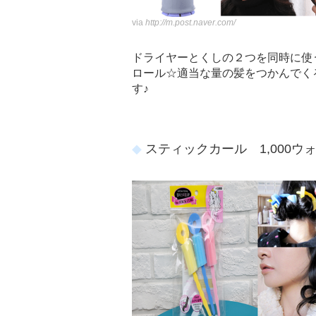
via
http://m.post.naver.com/
ドライヤーとくしの２つを同時に使
ロール☆適当な量の髪をつかんでく
す♪
スティックカール 1,000ウ