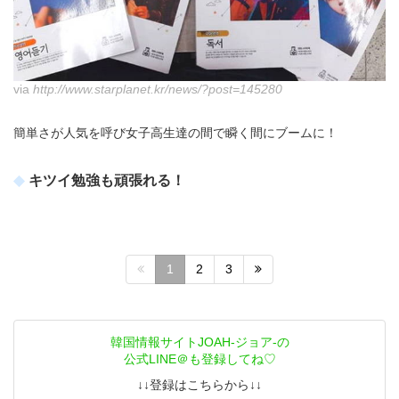
via
http://www.starplanet.kr/news/?post=145280
簡単さが人気を呼び女子高生達の間で瞬く間にブームに！
キツイ勉強も頑張れる！
1
2
3
韓国情報サイトJOAH-ジョア-の
公式LINE＠も登録してね♡
↓↓登録はこちらから↓↓