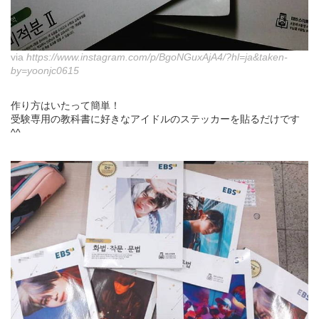
via
https://www.instagram.com/p/BgoNGuxAjA4/?hl=ja&taken-
by=yoonjc0615
作り方はいたって簡単！
受験専用の教科書に好きなアイドルのステッカーを貼るだけです
^^