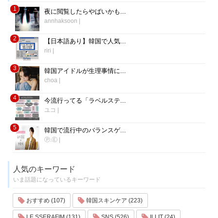
1
夜に閲覧したらやばいかも...
annhaksoon
|
2
【日本語あり】韓国で人気...
riri
|
3
韓国アイドルが生理事情に...
choa
|
4
今流行ってる「ラベルステ...
ユコ
|
5
韓国で流行中のバランスゲ...
Ⓟ.Ⓔ
|
人気のキーワード
いま話題になっているキーワード
おすすめ (107)
韓国スキンケア (223)
LE SSERAFIM (131)
SNS (526)
ILLIT (24)