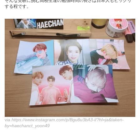
そんな受験に挑む高校生達の勉強時間の長さは日本人もビックリ
する程です。
via
https://www.instagram.com/p/Bgu8u3bA3-l/?hl=ja&taken-
by=haechanct_yoon49