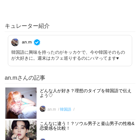
キュレーター紹介
an.m
韓国語に興味を持ったのがキッカケで、今や韓国そのもの
が大好きに。週末はカフェ巡りするのにハマってます♥︎
an.mさんの記事
どんな人が好き？理想のタイプを韓国語で伝え
よう♡
an.m
韓国語
こんなに違う！？ソウル男子と釜山男子の性格&
恋愛感を比較！