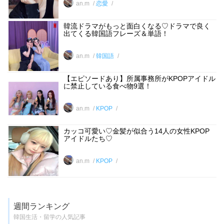
an.m
恋愛
韓流ドラマがもっと面白くなる♡ドラマで良く
出てくる韓国語フレーズ＆単語！
an.m
韓国語
【エピソードあり】所属事務所がKPOPアイドル
に禁止している食べ物9選！
an.m
KPOP
カッコ可愛い♡金髪が似合う14人の女性KPOP
アイドルたち♡
an.m
KPOP
週間ランキング
韓国生活・留学の人気記事