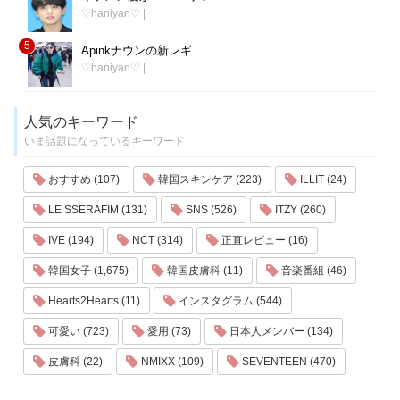
♡haniyan♡
|
5
Apinkナウンの新レギ...
♡haniyan♡
|
人気のキーワード
いま話題になっているキーワード
おすすめ (107)
韓国スキンケア (223)
ILLIT (24)
LE SSERAFIM (131)
SNS (526)
ITZY (260)
IVE (194)
NCT (314)
正直レビュー (16)
韓国女子 (1,675)
韓国皮膚科 (11)
音楽番組 (46)
Hearts2Hearts (11)
インスタグラム (544)
可愛い (723)
愛用 (73)
日本人メンバー (134)
皮膚科 (22)
NMIXX (109)
SEVENTEEN (470)