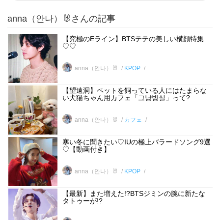
anna（안나）🐰さんの記事
【究極のEライン】BTSテテの美しい横顔特集
♡♡
anna（안나）🐰
KPOP
【望遠洞】ペットを飼っている人にはたまらな
い犬猫ちゃん用カフェ「그냥방실」って?
anna（안나）🐰
カフェ
寒い冬に聞きたい♡IUの極上バラードソング9選
♡【動画付き】
anna（안나）🐰
KPOP
【最新】また増えた!?BTSジミンの腕に新たな
タトゥーが!?