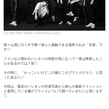
via
http://bts.ibighit.com/photo-o.php
様々な国に行く中で唯一彼らと接触できる場所それが「空港」で
す♡
ファンなら憧れのバンタンの現状が気になって一度は検索したこ
とがあるのでは？笑♡
その時に、「かっこいいけどこの服どこのブランドだろう」と思
ったあなた♡
今回は、最近のバンタンの空港写真から彼らの最新ファッション
と着用している服のブランドについて調べていきたいと思います
♡