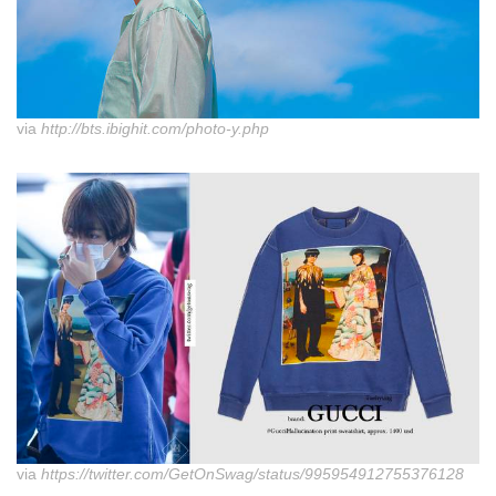
via
http://bts.ibighit.com/photo-y.php
via
https://twitter.com/GetOnSwag/status/995954912755376128