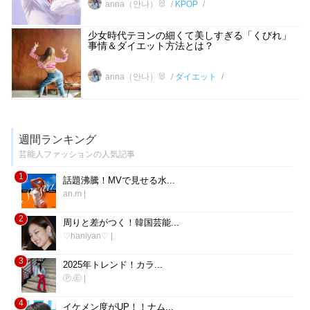
anna（안나）🐰
KPOP
少女時代テヨンの細くて美しすぎる「くびれ」
事情＆ダイエット方法とは？
anna（안나）🐰
ダイエット
週間ランキング
芸能人ファッションの人気記事
1
話題沸騰！MVで見せる水...
an.m
|
2
周りと差がつく！韓国芸能...
♡haniyan♡
|
3
2025年トレンド！カラ...
Ⓟ.Ⓔ
|
4
イケメン度がUP！！ナム...