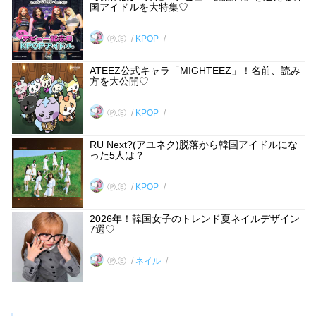
国アイドルを大特集♡
Ⓟ.Ⓔ
KPOP
ATEEZ公式キャラ「MIGHTEEZ」！名前、読み
方を大公開♡
Ⓟ.Ⓔ
KPOP
RU Next?(アユネク)脱落から韓国アイドルにな
った5人は？
Ⓟ.Ⓔ
KPOP
2026年！韓国女子のトレンド夏ネイルデザイン
7選♡
Ⓟ.Ⓔ
ネイル