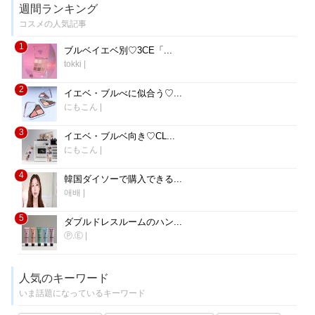
週間ランキング
コスメの人気記事
1
ブルベイエベ別♡3CE「...
tokki
|
2
イエベ・ブルべに似合う♡...
にもこん
|
3
イエベ・ブルベ向き♡CL...
にもこん
|
4
韓国ダイソーで購入できる...
애배
|
5
ダブルドレスルームのハン...
Ⓟ.Ⓔ
|
人気のキーワード
いま話題になっているキーワード