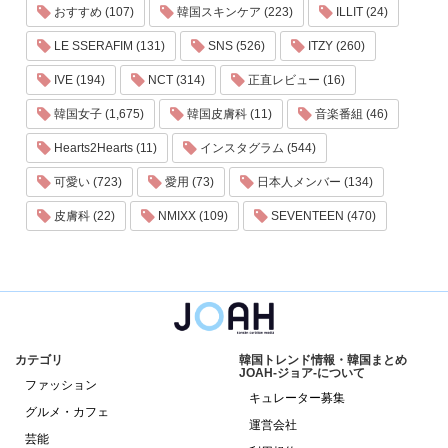
おすすめ (107)
韓国スキンケア (223)
ILLIT (24)
LE SSERAFIM (131)
SNS (526)
ITZY (260)
IVE (194)
NCT (314)
正直レビュー (16)
韓国女子 (1,675)
韓国皮膚科 (11)
音楽番組 (46)
Hearts2Hearts (11)
インスタグラム (544)
可愛い (723)
愛用 (73)
日本人メンバー (134)
皮膚科 (22)
NMIXX (109)
SEVENTEEN (470)
カテゴリ
韓国トレンド情報・韓国まとめ
JOAH-ジョア-について
ファッション
キュレーター募集
グルメ・カフェ
運営会社
芸能