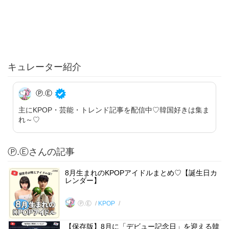
キュレーター紹介
Ⓟ.Ⓔ
主にKPOP・芸能・トレンド記事を配信中♡韓国好きは集ま
れ～♡
Ⓟ.Ⓔさんの記事
8月生まれのKPOPアイドルまとめ♡【誕生日カ
レンダー】
Ⓟ.Ⓔ
KPOP
【保存版】8月に「デビュー記念日」を迎える韓