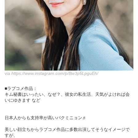
via
https://www.instagram.com/p/Bw3p5LpguEh/
■ラブコメ作品：
キム秘書はいったい、なぜ？、彼女の私生活、天気がよければ会
いにゆきます など
日本人からも支持率が高いパクミニョン♬
美しい顔立ちからラブコメ作品に多数出演してそうなイメージで
すが、