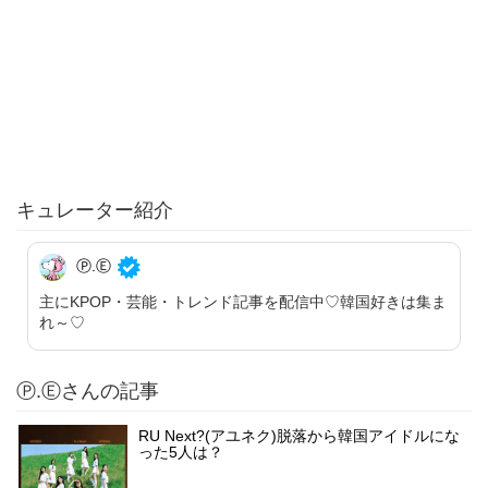
キュレーター紹介
Ⓟ.Ⓔ
主にKPOP・芸能・トレンド記事を配信中♡韓国好きは集ま
れ～♡
Ⓟ.Ⓔさんの記事
RU Next?(アユネク)脱落から韓国アイドルにな
った5人は？