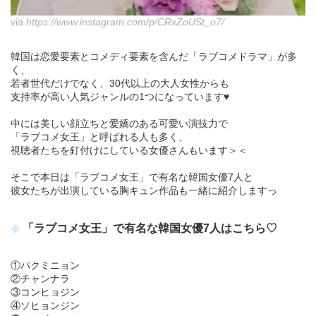
via
https://www.instagram.com/p/CRxZoUSt_o7/
韓国は恋愛要素とコメディ要素を含んだ「ラブコメドラマ」が多
く、
若者世代だけでなく、30代以上の大人女性からも
支持率が高い人気ジャンルの1つになっています♥
中には美しい顔立ちと愛嬌のある可愛い演技力で
「ラブコメ女王」と呼ばれる人も多く、
視聴者たちを釘付けにしている女優さんもいます＞＜
そこで本日は「ラブコメ女王」で有名な韓国女優7人と
彼女たちが出演している胸キュン作品も一緒に紹介しますっ
「ラブコメ女王」で有名な韓国女優7人はこちら♡
①パクミニョン
②チャンナラ
③コンヒョジン
④ソヒョンジン