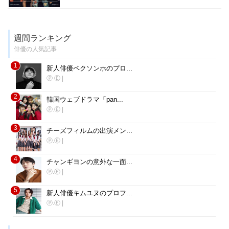
週間ランキング
俳優の人気記事
1
新人俳優ペクソンホのプロ...
Ⓟ.Ⓔ
|
2
韓国ウェブドラマ「pan...
Ⓟ.Ⓔ
|
3
チーズフィルムの出演メン...
Ⓟ.Ⓔ
|
4
チャンギヨンの意外な一面...
Ⓟ.Ⓔ
|
5
新人俳優キムユヌのプロフ...
Ⓟ.Ⓔ
|