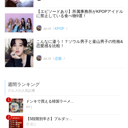
【エピソードあり】所属事務所がKPOPアイドル
に禁止している食べ物9選！
an.m
KPOP
こんなに違う！？ソウル男子と釜山男子の性格&
恋愛感を比較！
an.m
恋愛
週間ランキング
グルメの人気記事
1
ドンキで買える韓国ラーメ...
riri
|
2
【5段階別辛さ】プルダッ...
Ⓟ.Ⓔ
|