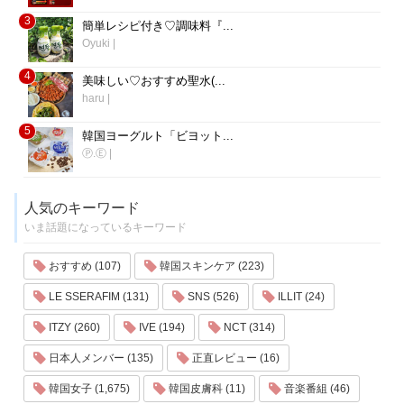
3
簡単レシピ付き♡調味料『...
Oyuki
|
4
美味しい♡おすすめ聖水(...
haru
|
5
韓国ヨーグルト「ビヨット...
Ⓟ.Ⓔ
|
人気のキーワード
いま話題になっているキーワード
おすすめ (107)
韓国スキンケア (223)
LE SSERAFIM (131)
SNS (526)
ILLIT (24)
ITZY (260)
IVE (194)
NCT (314)
日本人メンバー (135)
正直レビュー (16)
韓国女子 (1,675)
韓国皮膚科 (11)
音楽番組 (46)