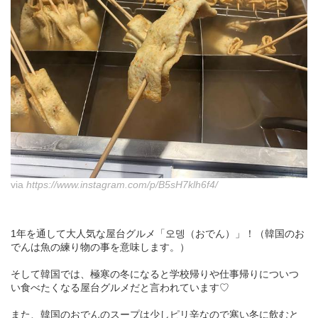
via
https://www.instagram.com/p/B5sH7klh6f4/
1年を通して大人気な屋台グルメ「오뎅（おでん）」！（韓国のお
でんは魚の練り物の事を意味します。）
そして韓国では、極寒の冬になると学校帰りや仕事帰りについつ
い食べたくなる屋台グルメだと言われています♡
また、韓国のおでんのスープは少しピリ辛なので寒い冬に飲むと