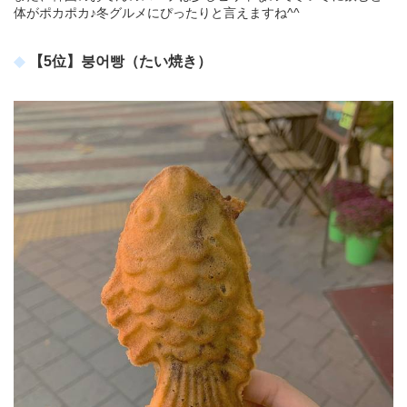
体がポカポカ♪冬グルメにぴったりと言えますね^^
【5位】붕어빵（たい焼き）