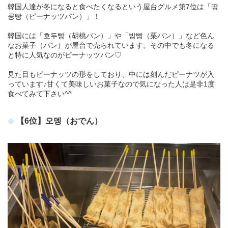
韓国人達が冬になると食べたくなるという屋台グルメ第7位は「땅
콩빵（ピーナッツパン）」！
韓国には「호두빵（胡桃パン）」や「밤빵（栗パン）」など色ん
なお菓子（パン）が屋台で売られています。その中でも冬になる
と特に人気なのがピーナッツパン♡
見た目もピーナッツの形をしており、中には刻んだピーナツが入
っています♪甘くて美味しいお菓子なので気になった人は是非1度
食べてみて下さい^^
【6位】오뎅（おでん）