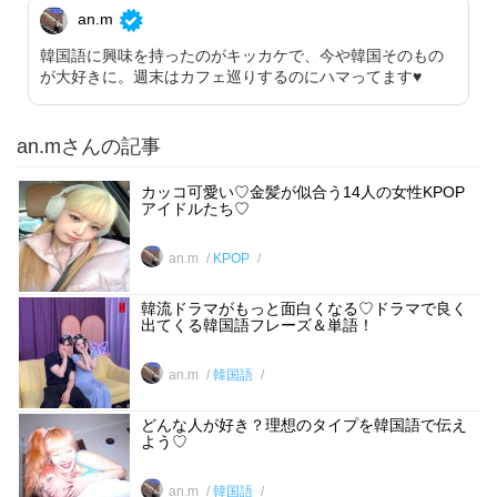
an.m
韓国語に興味を持ったのがキッカケで、今や韓国そのもの
が大好きに。週末はカフェ巡りするのにハマってます♥︎
an.mさんの記事
カッコ可愛い♡金髪が似合う14人の女性KPOP
アイドルたち♡
an.m
KPOP
韓流ドラマがもっと面白くなる♡ドラマで良く
出てくる韓国語フレーズ＆単語！
an.m
韓国語
どんな人が好き？理想のタイプを韓国語で伝え
よう♡
an.m
韓国語