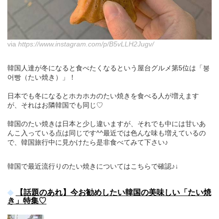
via
https://www.instagram.com/p/B5vLLH2Jugv/
韓国人達が冬になると食べたくなるという屋台グルメ第5位は「붕
어빵（たい焼き）」！
日本でも冬になるとホカホカのたい焼きを食べる人が増えます
が、それはお隣韓国でも同じ♡
韓国のたい焼きは日本と少し違いますが、それでも中には甘いあ
んこ入っている点は同じです^^最近では色んな味も増えているの
で、韓国旅行中に見かけたら是非食べてみて下さい♪
韓国で最近流行りのたい焼きについてはこちらで確認♪↓
【話題のあれ】今お勧めしたい韓国の美味しい「たい焼
き」特集♡