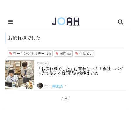
お疲れ様でした
ワーキングホリデー
挨拶
生活
(14)
(1)
(30)
2026.4.7
「お疲れ様でした」は言わない？！会社・バイ
ト先で使える韓国語の挨拶まとめ
riri
韓国語
1 件