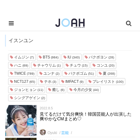
イスンユン
イムジン
BTS
IU
パクボヨン
(7)
(984)
(340)
(28)
ハニ
チャウリム
チュウ
コンユ
(69)
(1)
(15)
(20)
TWICE
ユンナ
パクボゴム
夏
(789)
(2)
(51)
(268)
NCT127
テホ
IMFACT
プレイリスト
(65)
(3)
(9)
(100)
ジョンヒョン
癒し
今月の少女
(11)
(6)
(44)
シングアゲイン
(2)
2022.8.5
見てるだけて気分爽快！韓国芸能人が出演した
爽やかなCMまとめ♡
Oyuki
芸能