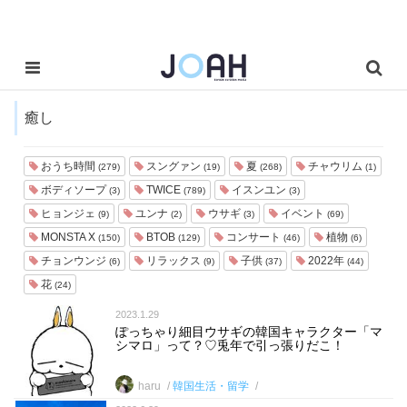
癒し
おうち時間
スングァン
夏
チャウリム
(279)
(19)
(268)
(1)
ボディソープ
TWICE
イスンユン
(3)
(789)
(3)
ヒョンジェ
ユンナ
ウサギ
イベント
(9)
(2)
(3)
(69)
MONSTA X
BTOB
コンサート
植物
(150)
(129)
(46)
(6)
チョンウンジ
リラックス
子供
2022年
(6)
(9)
(37)
(44)
花
(24)
2023.1.29
ぽっちゃり細目ウサギの韓国キャラクター「マ
シマロ」って？♡兎年で引っ張りだこ！
haru
韓国生活・留学