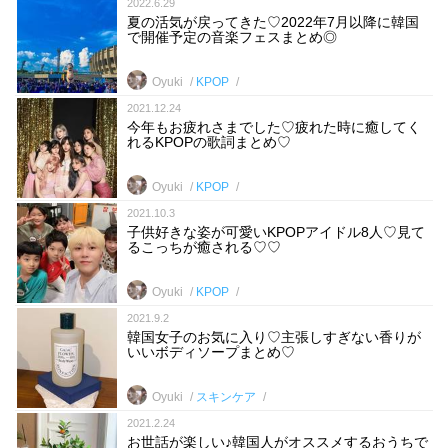
2022.6.29
夏の活気が戻ってきた♡2022年7月以降に韓国
で開催予定の音楽フェスまとめ◎
Oyuki
KPOP
2021.12.24
今年もお疲れさまでした♡疲れた時に癒してく
れるKPOPの歌詞まとめ♡
Oyuki
KPOP
2021.10.3
子供好きな姿が可愛いKPOPアイドル8人♡見て
るこっちが癒される♡♡
Oyuki
KPOP
2021.9.2
韓国女子のお気に入り♡主張しすぎない香りが
いいボディソープまとめ♡
Oyuki
スキンケア
2021.2.24
お世話が楽しい♪韓国人がオススメするおうちで