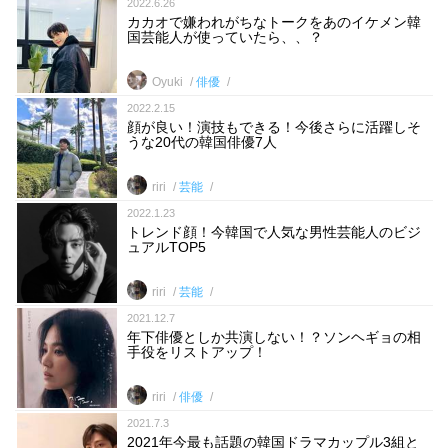
2022.6.26
カカオで嫌われがちなトークをあのイケメン韓
国芸能人が使っていたら、、？
Oyuki
俳優
2022.2.15
顔が良い！演技もできる！今後さらに活躍しそ
うな20代の韓国俳優7人
riri
芸能
2022.1.23
トレンド顔！今韓国で人気な男性芸能人のビジ
ュアルTOP5
riri
芸能
2021.12.7
年下俳優としか共演しない！？ソンヘギョの相
手役をリストアップ！
riri
俳優
2021.7.3
2021年今最も話題の韓国ドラマカップル3組と