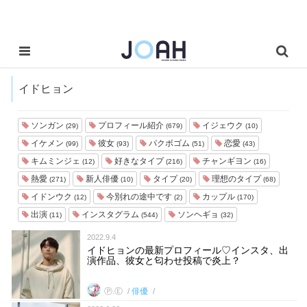
イドヒョン
ソンガン
プロフィール紹介
イジェウク
(29)
(679)
(10)
イケメン
彼女
パクボゴム
恋愛
(99)
(93)
(51)
(43)
キムミンジェ
好きなタイプ
チャンギヨン
(12)
(216)
(16)
熱愛
新人俳優
タイプ
理想のタイプ
(271)
(10)
(20)
(68)
イドンウク
今別れの途中です
カップル
(12)
(2)
(170)
出演
インスタグラム
ソンヘギョ
(11)
(544)
(32)
2022.9.4
イドヒョンの最新プロフィール♡インスタ、出
演作品、彼女と匂わせ投稿で炎上？
Ⓟ.Ⓔ
俳優