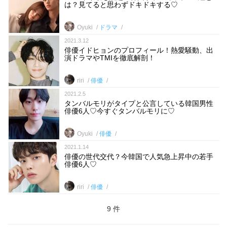
は？見てると思わずドキドキする♡
Oyuki
ドラマ
2021.3.12
俳優イドヒョンのプロフィール！熱愛騒動、出
演ドラマやTMIを徹底解剖！
riri
俳優
2021.2.5
タンバルモリがタイプと公言している韓国男性
俳優6人♡今すぐタンバルモリに♡
Oyuki
俳優
2021.1.14
俳優の世代交代？今韓国で人気急上昇中の若手
俳優6人♡
riri
俳優
9 件