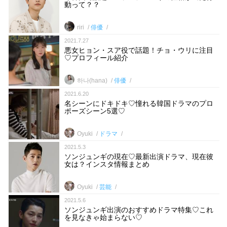
動って？？
riri
俳優
2021.7.27
悪女ヒョン・スア役で話題！チョ・ウリに注目
♡プロフィール紹介
하나(hana)
俳優
2021.6.20
名シーンにドキドキ♡憧れる韓国ドラマのプロ
ポーズシーン5選♡
Oyuki
ドラマ
2021.5.3
ソンジュンギの現在♡最新出演ドラマ、現在彼
女は？インスタ情報まとめ
Oyuki
芸能
2021.5.6
ソンジュンギ出演のおすすめドラマ特集♡これ
を見なきゃ始まらない♡