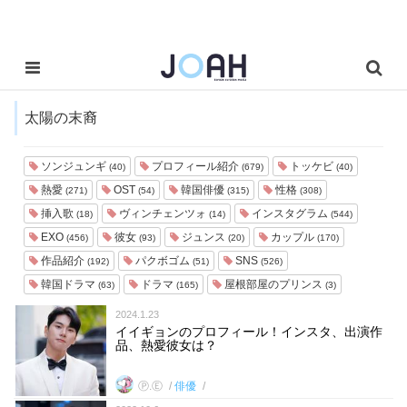
太陽の末裔
ソンジュンギ
プロフィール紹介
トッケビ
(40)
(679)
(40)
熱愛
OST
韓国俳優
性格
(271)
(54)
(315)
(308)
挿入歌
ヴィンチェンツォ
インスタグラム
(18)
(14)
(544)
EXO
彼女
ジュンス
カップル
(456)
(93)
(20)
(170)
作品紹介
パクボゴム
SNS
(192)
(51)
(526)
韓国ドラマ
ドラマ
屋根部屋のプリンス
(63)
(165)
(3)
2024.1.23
イイギョンのプロフィール！インスタ、出演作
品、熱愛彼女は？
Ⓟ.Ⓔ
俳優