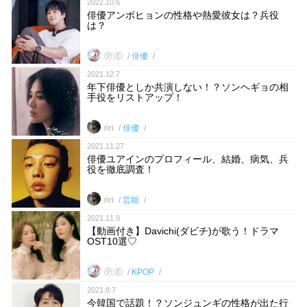
2022.10.6
俳優アンボヒョンの性格や熱愛彼女は？兵役
は？
Ⓟ.Ⓔ
俳優
2021.12.7
年下俳優としか共演しない！？ソンヘギョの相
手役をリストアップ！
riri
俳優
2021.11.27
俳優ユアインのプロフィール、結婚、病気、兵
役を徹底調査！
riri
芸能
2021.11.9
【動画付き】Davichi(ダビチ)が歌う！ドラマ
OST10選♡
Ⓟ.Ⓔ
KPOP
2021.8.7
今韓国で話題！？ソンジュンギの性格が出た行