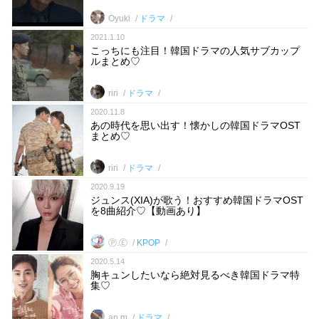
Oyuki
ドラマ
2021.1.10
こっちにも注目！韓国ドラマの人気サブカップ
ルまとめ♡
riri
ドラマ
2020.11.8
あの時代を思い出す！懐かしの韓国ドラマOST
まとめ♡
riri
ドラマ
2020.9.19
ジュンス(XIA)が歌う！おすすめ韓国ドラマOST
を8曲紹介♡【動画あり】
Ⓟ.Ⓔ
KPOP
2020.5.14
胸キュンしたいなら絶対見るべき韓国ドラマ特
集♡
an.m
ドラマ