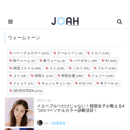
ウォームトーン
パーソナルカラー
クールトーン
イエベ
(152)
(4)
(135)
秋ウォーム
春ウォーム
パクボヨン
IU
(3)
(3)
(28)
(340)
韓国コスメ
スジ
ソルリ
ブルベ
(1,049)
(130)
(55)
(139)
ユリ
韓国人
韓国女優
ジェニー
(16)
(110)
(188)
(129)
イヒョリ
キムジェギョン
ロゼ
冬クール
(11)
(3)
(72)
(1)
SEVENTEEN
(470)
2022.4.18
イエベブルベだけじゃない！韓国女子が教える4
つのパーソナルカラー診断項目！
riri
韓国美容