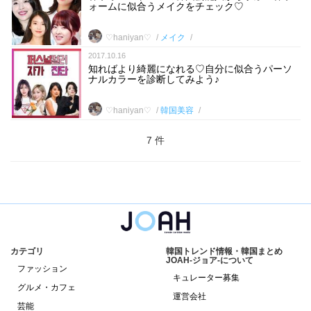
ォームに似合うメイクをチェック♡
♡haniyan♡
メイク
2017.10.16
知ればより綺麗になれる♡自分に似合うパーソ
ナルカラーを診断してみよう♪
♡haniyan♡
韓国美容
7 件
カテゴリ
韓国トレンド情報・韓国まとめ
JOAH-ジョア-について
ファッション
キュレーター募集
グルメ・カフェ
運営会社
芸能