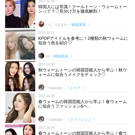
2022.10.18
韓国人には常識！クールトーン・ウォームトー
ンって？♡見分け方を徹底解剖！
いしづはるか
韓国美容
2019.10.11
KPOPアイドルを参考に！2種類の秋ウォームに
似合う色を紹介♡
riri
韓国美容
2017.10.30
秋ウォームトーンの韓国芸能人から学ぶ！秋ウ
ォームに似合うメイクをチェック♡
♡haniyan♡
メイク
2017.10.30
春ウォームの韓国芸能人から学ぶ！春ウォーム
に似合うファッション&ヘ...
♡haniyan♡
ファッション
2017.10.30
春ウォームトーンの韓国芸能人から学ぶ！春ウ