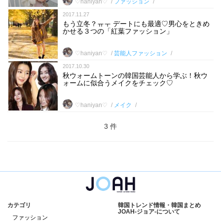
♡haniyan♡
ファッション
2017.11.27
もう立冬？ㅠㅜ デートにも最適♡男心をときめ
かせる３つの「紅葉ファッション」
♡haniyan♡
芸能人ファッション
2017.10.30
秋ウォームトーンの韓国芸能人から学ぶ！秋ウ
ォームに似合うメイクをチェック♡
♡haniyan♡
メイク
3 件
カテゴリ
韓国トレンド情報・韓国まとめ
JOAH-ジョア-について
ファッション