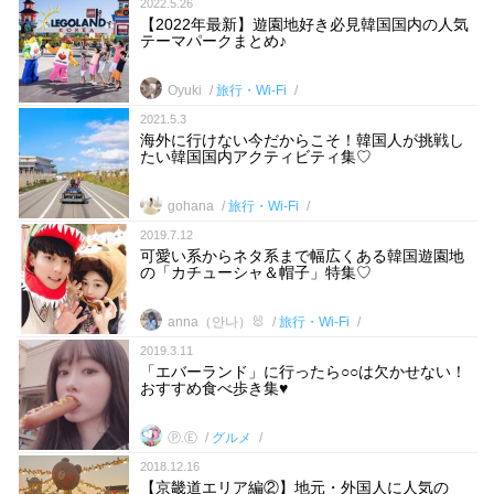
2022.5.26
【2022年最新】遊園地好き必見韓国国内の人気
テーマパークまとめ♪
Oyuki
旅行・Wi-Fi
2021.5.3
海外に行けない今だからこそ！韓国人が挑戦し
たい韓国国内アクティビティ集♡
gohana
旅行・Wi-Fi
2019.7.12
可愛い系からネタ系まで幅広くある韓国遊園地
の「カチューシャ＆帽子」特集♡
anna（안나）🐰
旅行・Wi-Fi
2019.3.11
「エバーランド」に行ったら○○は欠かせない！
おすすめ食べ歩き集♥
Ⓟ.Ⓔ
グルメ
2018.12.16
【京畿道エリア編②】地元・外国人に人気の