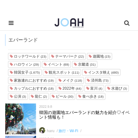
エバーランド
ロッテワールド
テーマパーク
遊園地
(23)
(22)
(15)
ハロウィン
イベント
京畿道
(29)
(69)
(31)
韓国女子
観光スポット
インスタ映え
(1,675)
(111)
(480)
家族連れにおすすめ
メイク
済州島
(19)
(118)
(73)
カップルにおすすめ
2022年
富川
水遊び
(18)
(44)
(4)
(3)
公演
龍仁
ビール
食べ歩き
(3)
(2)
(30)
(18)
2022.9.8
韓国の遊園地エバーランドの魅力を紹介♡イベ
ント情報も！
haru
旅行・Wi-Fi