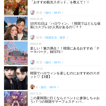
「おすすめ観光スポット」を教えて！！
Ⓟ.Ⓔ
旅行・Wi-Fi
2018.10.26
10月31日は「ハロウィン」！韓国ではどんな仮
装(コスプレ)が人気があるの♡？？
Ⓟ.Ⓔ
韓国生活・留学
2018.6.30
楽しい！魅力満点！！韓国にあるおすすめ「テ
ーマパーク」BEST5♡
Ⓟ.Ⓔ
旅行・Wi-Fi
2017.10.21
韓国でハロウィンを楽しむのにおすすめのスポ
ット♡【3選】
K
旅行・Wi-Fi
2017.5.14
この夏韓国に行くならイベントに参加しちゃお
う♪７つの韓国サマーフェスティバ...