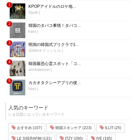
1
KPOPアイドルのロケ地...
Oyuki
|
2
韓国のタバコ事情！タバコ...
haru
|
3
明洞の韓国式プリクラで1...
JOAHオフィシャル
|
4
韓国最恐心霊スポット「コ...
annhaksoon
|
5
カカオタクシーアプリの使...
haru
|
人気のキーワード
いま話題になっているキーワード
おすすめ (107)
韓国スキンケア (223)
ILLIT (25)
LE SSERAFIM (131)
ITZY (260)
IVE (195)