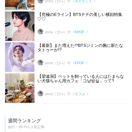
anna（안나）🐰
ダイエット
【究極のEライン】BTSテテの美しい横顔特集
♡♡
anna（안나）🐰
KPOP
【最新】また増えた!?BTSジミンの腕に新たな
タトゥーが!?
anna（안나）🐰
KPOP
【望遠洞】ペットを飼っている人にはたまらな
い犬猫ちゃん用カフェ「그냥방실」って?
anna（안나）🐰
カフェ
週間ランキング
旅行・Wi-Fiの人気記事