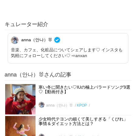
キュレーター紹介
anna（안나）🐰
音楽、カフェ、化粧品についてシェアします♡ インスタも
気軽にフォローしてください♡ ⇨anxan
anna（안나）🐰さんの記事
寒い冬に聞きたい♡IUの極上バラードソング9選
♡【動画付き】
anna（안나）🐰
KPOP
少女時代テヨンの細くて美しすぎる「くびれ」
事情＆ダイエット方法とは？