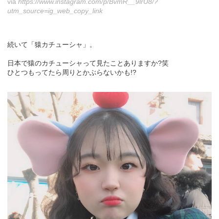
via
https://www.instagram.com/p/BvmR__9lrU8/?
utm_source=ig_web_copy_link
続いて「猿カチューシャ」。
日本で猿のカチューシャって見たことありますか?笑
ひとつもってたら周りとかぶらないかも!?