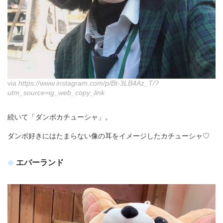
via
https://www.instagram.com/p/Bt-3LB4Az_T/?
utm_source=ig_web_copy_link
続いて「ダンボカチューシャ」。
ダンボ好きにはたまらない像の耳をイメージしたカチューシャ♡
エバーランド