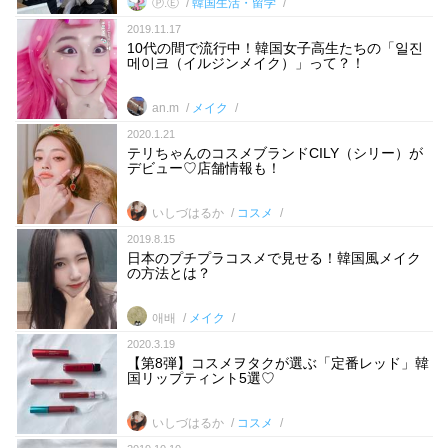
Ⓟ.Ⓔ
韓国生活・留学
2019.11.17
10代の間で流行中！韓国女子高生たちの「일진
메이크（イルジンメイク）」って？！
an.m
メイク
2020.1.21
テリちゃんのコスメブランドCILY（シリー）が
デビュー♡店舗情報も！
いしづはるか
コスメ
2019.8.15
日本のプチプラコスメで見せる！韓国風メイク
の方法とは？
애배
メイク
2020.3.19
【第8弾】コスメヲタクが選ぶ「定番レッド」韓
国リップティント5選♡
いしづはるか
コスメ