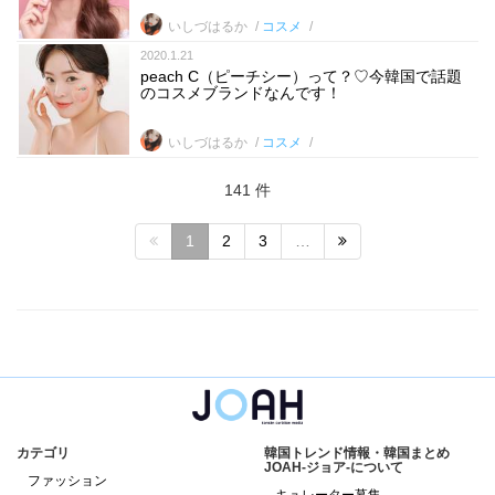
いしづはるか
コスメ
2020.1.21
peach C（ピーチシー）って？♡今韓国で話題
のコスメブランドなんです！
いしづはるか
コスメ
141 件
1
2
3
…
カテゴリ
韓国トレンド情報・韓国まとめ
JOAH-ジョア-について
ファッション