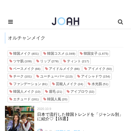
オルチャンメイク
韓国メイク
韓国コスメ
韓国女子
(401)
(1,049)
(1,675)
ツヤ肌
リップ
ティント
(109)
(279)
(217)
ベースメイク
アイドルメイク
アイメイク
(66)
(86)
(50)
チーク
ユーチューバー
アイシャドウ
(101)
(113)
(154)
ファンデーション
芸能人メイク
水光肌
(81)
(24)
(51)
韓国人メイク
眉毛
アイブロウ
(10)
(21)
(32)
エチュード
韓国人風
(161)
(20)
2020.10.9
日本で流行した韓国トレンドを「ジャンル別」
に紹介♡【15選】