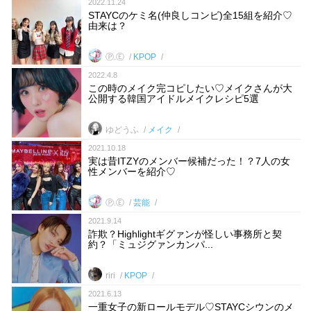
2022.11.24
STAYCのケミ名(仲良しコンビ)全15組を紹介♡
由来は？
Ⓟ.Ⓔ
KPOP
2022.4.8
この時のメイク完コピしたい♡メイクさんが大
公開する韓国アイドルメイクレシピ5選
ゆどうふ
メイク
2021.10.18
実は昔ITZYのメンバー候補だった！？7人の女
性メンバーを紹介♡
Ⓟ.Ⓔ
芸能
2021.9.14
詐欺？Highlightギグァンが怪しい事務所と契
約？「ミュジグァンカンパ...
riri
KPOP
2021.6.13
一重女子の新ロールモデル♡STAYCシウンのメ