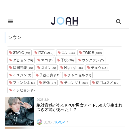
シウン
STAYC
ITZY
ユン
TWICE
(69)
(260)
(14)
(789)
ダヒョン
マコ
子役
ウングァン
(59)
(3)
(29)
(7)
韓国芸能
スミン
Highlight
チュウ
(16)
(5)
(6)
(15)
イユジン
子役出身
チャニョル
(2)
(11)
(31)
ファンシネ
画像
チョンソミ
使用コスメ
(1)
(27)
(59)
(10)
イジヒョン
(1)
2023.3.9
絶対音感があるKPOP男女アイドル8人♡生まれ
つき才能があった！？
Ⓟ.Ⓔ
KPOP