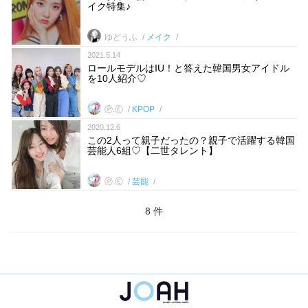
イク特集♪
ゆどうふ
メイク
2021.5.14
ロールモデルはIU！と答えた韓国男女アイドル
を10人紹介♡
Ⓟ.Ⓔ
KPOP
2020.12.6
この2人って親子だったの？親子で活躍する韓国
芸能人6組♡【二世タレント】
Ⓟ.Ⓔ
芸能
8 件