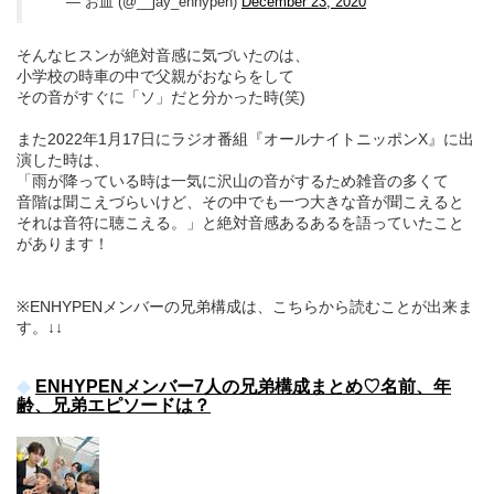
— お皿 (@__jay_enhypen)
December 23, 2020
そんなヒスンが絶対音感に気づいたのは、
小学校の時車の中で父親がおならをして
その音がすぐに「ソ」だと分かった時(笑)
また2022年1月17日にラジオ番組『オールナイトニッポンX』に出
演した時は、
「雨が降っている時は一気に沢山の音がするため雑音の多くて
音階は聞こえづらいけど、その中でも一つ大きな音が聞こえると
それは音符に聴こえる。」と絶対音感あるあるを語っていたこと
があります！
※ENHYPENメンバーの兄弟構成は、こちらから読むことが出来ま
す。↓↓
ENHYPENメンバー7人の兄弟構成まとめ♡名前、年
齢、兄弟エピソードは？