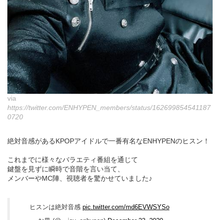
via
https://twitter.com/ENHYPEN_members/status/162699854541187
0720
絶対音感があるKPOPアイドルで一番有名なENHYPENのヒスン！
これまでに様々なバラエティ番組を通じて
鍵盤を見ずに瞬時で音階を言い当て、
メンバーやMC陣、視聴者を驚かせていました♪
ヒスンは絶対音感
pic.twitter.com/md6EVWSYSo