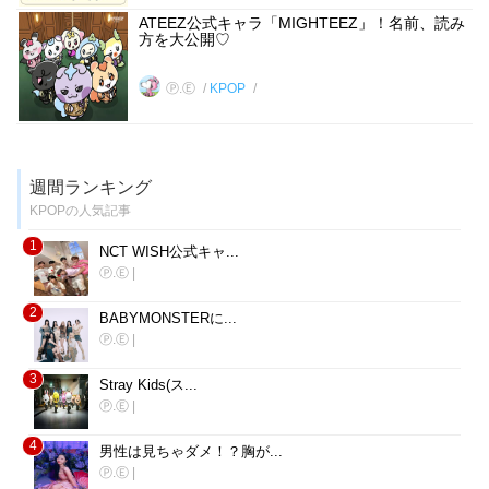
ATEEZ公式キャラ「MIGHTEEZ」！名前、読み
方を大公開♡
Ⓟ.Ⓔ
KPOP
週間ランキング
KPOPの人気記事
1
NCT WISH公式キャ...
Ⓟ.Ⓔ
|
2
BABYMONSTERに...
Ⓟ.Ⓔ
|
3
Stray Kids(ス...
Ⓟ.Ⓔ
|
4
男性は見ちゃダメ！？胸が...
Ⓟ.Ⓔ
|