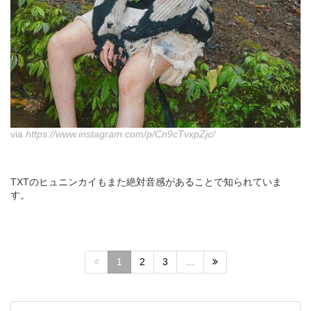
via
https://www.instagram.com/p/Cn9cTvxpZjc/
TXTのヒュニンカイもまた絶対音感があることで知られていま
す。
1
2
3
…