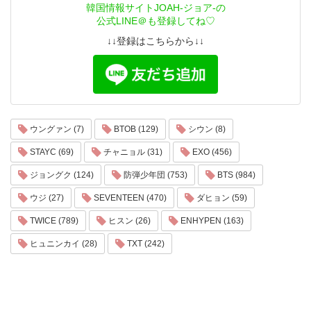
韓国情報サイトJOAH-ジョア-の
公式LINE＠も登録してね♡
↓↓登録はこちらから↓↓
ウングァン (7)
BTOB (129)
シウン (8)
STAYC (69)
チャニョル (31)
EXO (456)
ジョングク (124)
防弾少年団 (753)
BTS (984)
ウジ (27)
SEVENTEEN (470)
ダヒョン (59)
TWICE (789)
ヒスン (26)
ENHYPEN (163)
ヒュニンカイ (28)
TXT (242)