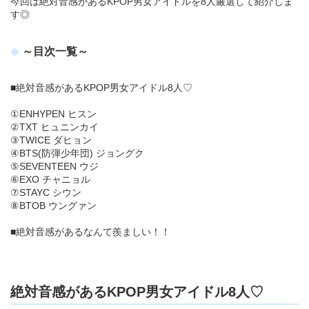
今回は絶対音感があるKPOP男女アイドルを8人厳選して紹介しま
す◎
～目次一覧～
■絶対音感があるKPOP男女アイドル8人♡
①ENHYPEN ヒスン
②TXT ヒュニンカイ
③TWICE ダヒョン
④BTS(防弾少年団) ジョングク
⑤SEVENTEEN ウジ
⑥EXO チャニョル
⑦STAYC シウン
⑧BTOB ウングァン
■絶対音感があるなんて羨ましい！！
絶対音感があるKPOP男女アイドル8人♡