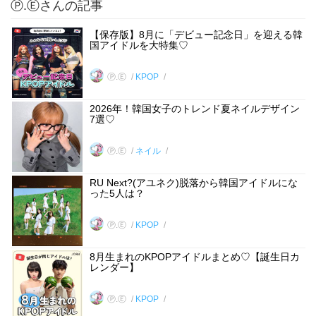
Ⓟ.Ⓔさんの記事
【保存版】8月に「デビュー記念日」を迎える韓
国アイドルを大特集♡
Ⓟ.Ⓔ
KPOP
2026年！韓国女子のトレンド夏ネイルデザイン
7選♡
Ⓟ.Ⓔ
ネイル
RU Next?(アユネク)脱落から韓国アイドルにな
った5人は？
Ⓟ.Ⓔ
KPOP
8月生まれのKPOPアイドルまとめ♡【誕生日カ
レンダー】
Ⓟ.Ⓔ
KPOP