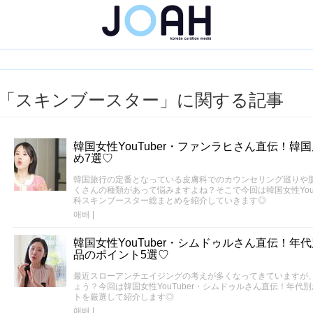
「スキンブースター」に関する記事
韓国女性YouTuber・ファンラヒさん直伝！
め7選♡
韓国旅行の定番となっている皮膚科でのカウンセリング巡りや
くさんの種類があって悩みますよね？そこで今回は韓国女性You
科スキンブースター総まとめを紹介していきます◎
애배
|
韓国女性YouTuber・シムドゥルさん直伝！
品のポイント5選♡
最近スローアンチエイジングの考えが多くなってきていますが
ょう？今回は韓国女性YouTuber・シムドゥルさん直伝！年
トを厳選して紹介します◎
애배
|