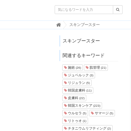

韓
スキンブースター
国
ト
レ
スキンブースター
ン
ド
関連するキーワード
情
報
・
施術
肌管理
(26)
(21)
韓
ジュベルック
(3)
国
ま
リジュラン
(5)
と
韓国皮膚科
(11)
め
皮膚科
(22)
J
韓国スキンケア
(223)
O
ウルセラ
サマージ
A
(5)
(5)
H
リトゥオ
(1)
-
チタニウムリフティング
(2)
ジ