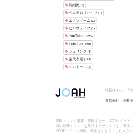
ョ
幹細胞
(1)
ア
ベロテロリバイブ
(1)
-
エクソゾーム
(1)
ヒロウェイブ
(1)
YouTuber
(123)
innisfree
(168)
シュリンク
(3)
楽天市場
(474)
シムドゥル
(1)
韓国トレンド情報
運営会社
利用
韓国トレンド情報・韓国まとめ JOAH-ジョア- 
国の最新トレンドを発信するサイトです。韓国
KPOPアイドル情報、韓国を知り尽くしたスタ