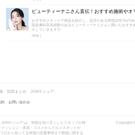
ビューティーナニさん直伝！おすすめ施術やオ
おすすめスキンケア商品を紹介し、定評のある韓国女性YouTu
国皮膚科室長経験のあるビューティーナニさんに聞いたおすす
介していきます◎
애배
|
・韓国まとめ JOAH-ジョア-
規約
お問い合わせ
| JOAH-ジョア-は、韓国を知り尽くしたスタッフが韓
Copyrig
ファッション・美容・コスメからグルメスポットや
ッフだから知ってる韓国の恋愛事情まで韓国に関する