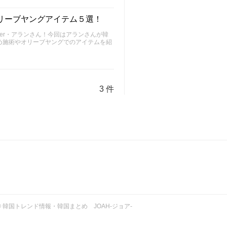
リーブヤングアイテム５選！
ber・アランさん！今回はアランさんが韓
め施術やオリーブヤングでのアイテムを紹
3 件
ht © 韓国トレンド情報・韓国まとめ JOAH-ジョア-