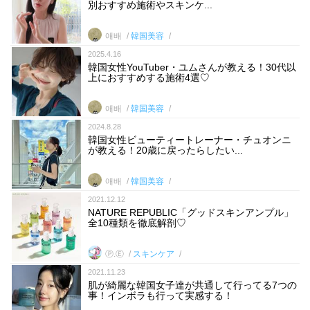
別おすすめ施術やスキンケ...
애배
韓国美容
2025.4.16
韓国女性YouTuber・ユムさんが教える！30代以
上におすすめする施術4選♡
애배
韓国美容
2024.8.28
韓国女性ビューティートレーナー・チュオンニ
が教える！20歳に戻ったらしたい...
애배
韓国美容
2021.12.12
NATURE REPUBLIC「グッドスキンアンプル」
全10種類を徹底解剖♡
Ⓟ.Ⓔ
スキンケア
2021.11.23
肌が綺麗な韓国女子達が共通して行ってる7つの
事！インボラも行って実感する！