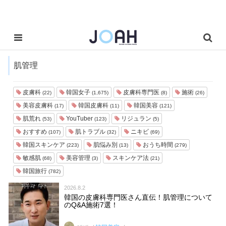
肌管理
皮膚科
韓国女子
皮膚科専門医
施術
(22)
(1,675)
(8)
(26)
美容皮膚科
韓国皮膚科
韓国美容
(17)
(11)
(121)
肌荒れ
YouTuber
リジュラン
(53)
(123)
(5)
おすすめ
肌トラブル
ニキビ
(107)
(32)
(69)
韓国スキンケア
肌悩み別
おうち時間
(223)
(13)
(279)
敏感肌
美容管理
スキンケア法
(68)
(3)
(21)
韓国旅行
(782)
2026.8.2
韓国の皮膚科専門医さん直伝！肌管理について
のQ&A施術7選！