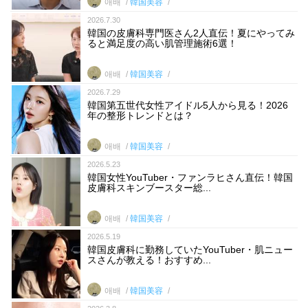
애배
韓国美容
2026.7.30
韓国の皮膚科専門医さん2人直伝！夏にやってみ
ると満足度の高い肌管理施術6選！
애배
韓国美容
2026.7.29
韓国第五世代女性アイドル5人から見る！2026
年の整形トレンドとは？
애배
韓国美容
2026.5.23
韓国女性YouTuber・ファンラヒさん直伝！韓国
皮膚科スキンブースター総...
애배
韓国美容
2026.5.19
韓国皮膚科に勤務していたYouTuber・肌ニュー
スさんが教える！おすすめ...
애배
韓国美容