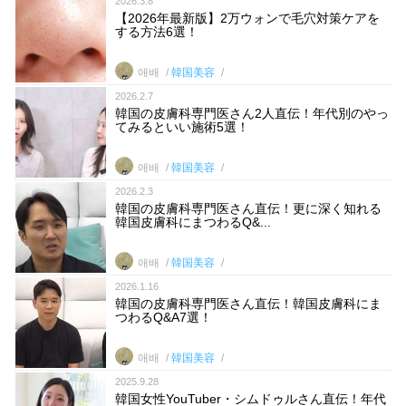
2026.3.8
【2026年最新版】2万ウォンで毛穴対策ケアを
する方法6選！
애배
韓国美容
2026.2.7
韓国の皮膚科専門医さん2人直伝！年代別のやっ
てみるといい施術5選！
애배
韓国美容
2026.2.3
韓国の皮膚科専門医さん直伝！更に深く知れる
韓国皮膚科にまつわるQ&...
애배
韓国美容
2026.1.16
韓国の皮膚科専門医さん直伝！韓国皮膚科にま
つわるQ&A7選！
애배
韓国美容
2025.9.28
韓国女性YouTuber・シムドゥルさん直伝！年代