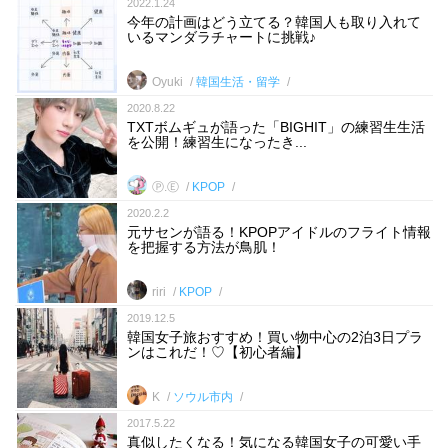
2022.1.24
今年の計画はどう立てる？韓国人も取り入れて
いるマンダラチャートに挑戦♪
Oyuki
韓国生活・留学
2020.8.22
TXTボムギュが語った「BIGHIT」の練習生生活
を公開！練習生になったき...
Ⓟ.Ⓔ
KPOP
2020.2.2
元サセンが語る！KPOPアイドルのフライト情報
を把握する方法が鳥肌！
riri
KPOP
2019.12.5
韓国女子旅おすすめ！買い物中心の2泊3日プラ
ンはこれだ！♡【初心者編】
K
ソウル市内
2017.5.22
真似したくなる！気になる韓国女子の可愛い手