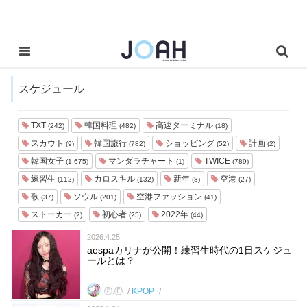
スケジュール
TXT
韓国料理
高速ターミナル
(242)
(482)
(18)
スカウト
韓国旅行
ショッピング
計画
(9)
(782)
(52)
(2)
韓国女子
マンダラチャート
TWICE
(1,675)
(1)
(789)
練習生
カロスキル
新年
空港
(112)
(132)
(8)
(27)
歌
ソウル
空港ファッション
(37)
(201)
(41)
ストーカー
初心者
2022年
(2)
(25)
(44)
2026.4.25
aespaカリナが公開！練習生時代の1日スケジュ
ールとは？
Ⓟ.Ⓔ
KPOP