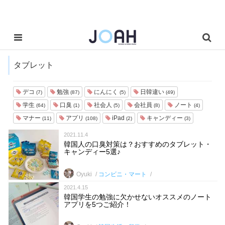
タブレット
デコ
勉強
にんにく
日韓違い
(7)
(87)
(5)
(49)
学生
口臭
社会人
会社員
ノート
(64)
(1)
(5)
(8)
(4)
マナー
アプリ
iPad
キャンディー
(11)
(108)
(2)
(3)
2021.11.4
韓国人の口臭対策は？おすすめのタブレット・
キャンディー5選♪
Oyuki
コンビニ・マート
2021.4.15
韓国学生の勉強に欠かせないオススメのノート
アプリを5つご紹介！