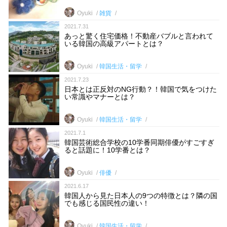
Oyuki
雑貨
2021.7.31
あっと驚く住宅価格！不動産バブルと言われて
いる韓国の高級アパートとは？
Oyuki
韓国生活・留学
2021.7.23
日本とは正反対のNG行動？！韓国で気をつけた
い常識やマナーとは？
Oyuki
韓国生活・留学
2021.7.1
韓国芸術総合学校の10学番同期俳優がすごすぎ
ると話題に！10学番とは？
Oyuki
俳優
2021.6.17
韓国人から見た日本人の9つの特徴とは？隣の国
でも感じる国民性の違い！
Oyuki
韓国生活・留学