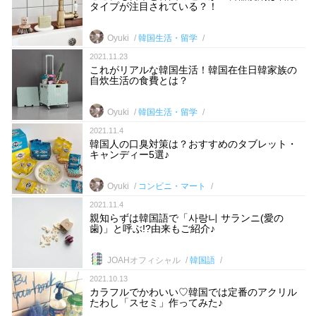
タイプが注目されている？！
Oyuki
韓国生活・留学
2021.11.23
これがリアルな韓国生活！韓国在住日韓家族の
自炊生活の食費とは？
Oyuki
韓国生活・留学
2021.11.4
韓国人の口臭対策は？おすすめのタブレット・
キャンディー5選♪
Oyuki
コンビニ・マート
2021.11.4
親知らずは韓国語で「사랑니 サランニ(愛の
歯)」と呼ぶ!?由来もご紹介♪
JOAHオフィシャル
韓国語
2021.10.13
カラフルでかわいい♡韓国では定番のアクリル
たわし「スセミ」作ってみた♪