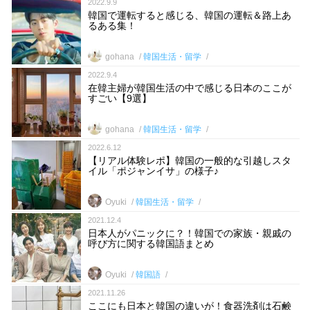
2022.9.9
韓国で運転すると感じる、韓国の運転＆路上あ
るある集！
gohana
韓国生活・留学
2022.9.4
在韓主婦が韓国生活の中で感じる日本のここが
すごい【9選】
gohana
韓国生活・留学
2022.6.12
【リアル体験レポ】韓国の一般的な引越しスタ
イル「ポジャンイサ」の様子♪
Oyuki
韓国生活・留学
2021.12.4
日本人がパニックに？！韓国での家族・親戚の
呼び方に関する韓国語まとめ
Oyuki
韓国語
2021.11.26
ここにも日本と韓国の違いが！食器洗剤は石鹸