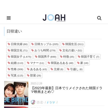
日韓違い
日韓夫婦
日韓カップル
韓国生活
(66)
(205)
(311)
韓国文化
おうち時間
文化の違い
(71)
(279)
(52)
韓国女子
韓国男子
特徴
韓国子育て
(1,675)
(699)
(35)
(7)
結婚
マナー
韓国あるある
家
(113)
(11)
(48)
(18)
性格
あるある
主婦
引越し
(308)
(43)
(9)
(6)
写真
部屋
(115)
(26)
2023.2.28
【2023年最新】日本でリメイクされた韓国ドラ
マ映画まとめ♡
Ⓟ.Ⓔ
ドラマ