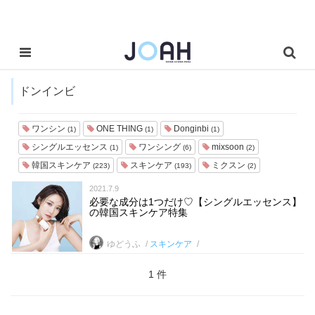
ドンインビ
ワンシン
ONE THING
Donginbi
(1)
(1)
(1)
シングルエッセンス
ワンシング
mixsoon
(1)
(6)
(2)
韓国スキンケア
スキンケア
ミクスン
(223)
(193)
(2)
2021.7.9
必要な成分は1つだけ♡【シングルエッセンス】
の韓国スキンケア特集
ゆどうふ
スキンケア
1 件