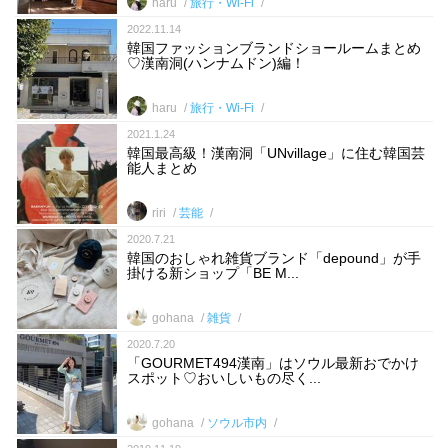
haru
旅行・Wi-Fi
2022.11.14
韓国ファッションブランドショールームまとめ
♡漢南洞(ハンナムドン)編！
haru
旅行・Wi-Fi
2021.1.24
韓国最高級！漢南洞「UNvillage」に住む韓国芸
能人まとめ
riri
芸能
2020.7.21
韓国のおしゃれ雑貨ブランド「depound」が手
掛ける新ショップ「BE M...
gohana
雑貨
2020.7.20
「GOURMET494漢南」はソウル最新おでかけ
スポット♡おいしいもの尽く...
gohana
ソウル市内