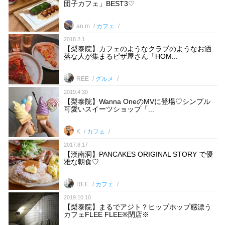
団子カフェ」BEST3♡
an.m
カフェ
2018.2.1
【梨泰院】カフェのようなクラブのようなお洒
落な人が集まるピザ屋さん「HOM...
REE
グルメ
2019.4.30
【梨泰院】Wanna OneのMVに登場♡シンプル
可愛いスイーツショップ「...
K
カフェ
2017.8.17
【漢南洞】PANCAKES ORIGINAL STORY で優
雅な朝食♡
REE
カフェ
2019.10.10
【梨泰院】まるでアジト？ヒップホップ感漂う
カフェFLEE FLEE※閉店※