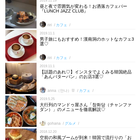
2019.11.19
昼と夜で雰囲気が変わる！お洒落カフェバー
『LUNCH JAZZ CLUB』
riri
カフェ
2019.11.1
男子旅にもおすすめ！漢南洞のホットなカフェ3
選♡
riri
カフェ
2019.11.1
【話題のあれ♡】インスタでよくみる韓国絶品
「あんバターパン」のお店3選♡
anna（안나）🐰
カフェ
2019.5.25
大行列のマンドゥ屋さん「창화당（チャンファ
ダン）」のメニューを徹底解説♡
gohana
グルメ
2018.12.20
空前の和風ブームが到来！韓国で流行りの「お