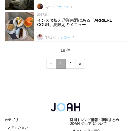
Ayano
カフェ
2017.8.4
インスタ映え◎漢南洞にある「ARRIERE
COUR」夏限定のメニュー！
ITSUKI.
カフェ
18 件
1
2
カテゴリ
韓国トレンド情報・韓国まとめ
JOAH-ジョア-について
ファッション