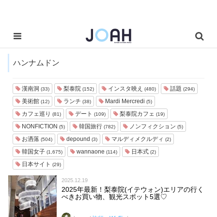
ハンナムドン
漢南洞
梨泰院
インスタ映え
話題
(33)
(152)
(480)
(294)
美術館
ランチ
Mardi Mercredi
(12)
(38)
(5)
カフェ巡り
デート
梨泰院カフェ
(81)
(109)
(19)
NONFICTION
韓国旅行
ノンフィクション
(5)
(782)
(5)
お洒落
depound
マルディメクルディ
(504)
(3)
(2)
韓国女子
wannaone
日本式
(1,675)
(114)
(2)
日本サイト
(29)
2025.12.19
2025年最新！梨泰院(イテウォン)エリアの行く
べきお買い物、観光スポット5選♡