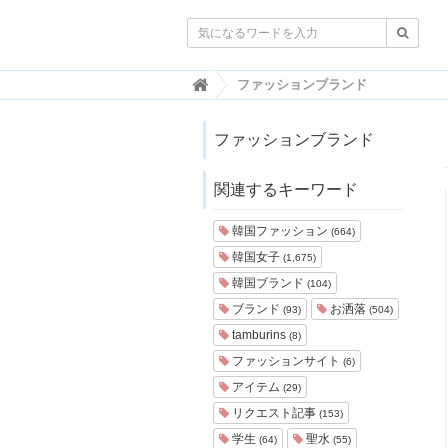

韓
ファッションブランド
国
ト
レ
ファッションブランド
ン
ド
関連するキーワード
情
報
・
韓国ファッション
(664)
韓
韓国女子
(1,675)
国
ま
韓国ブランド
(104)
と
ブランド
お洒落
(93)
(504)
め
tamburins
(8)
J
ファッションサイト
(6)
O
アイテム
A
(29)
H
リクエスト記事
(153)
-
学生
聖水
(64)
(55)
ジ