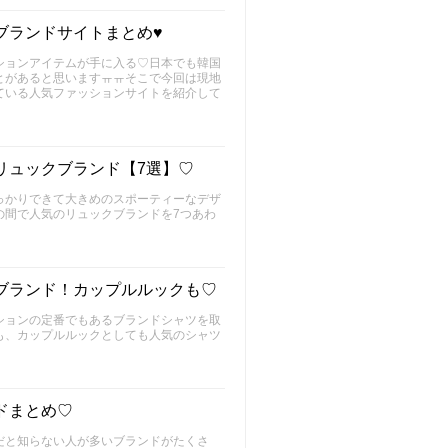
ブランドサイトまとめ♥
ションアイテムが手に入る♡日本でも韓国
とがあると思いますㅠㅠそこで今回は現地
ている人気ファッションサイトを紹介して
リュックブランド【7選】♡
っかりできて大きめのスポーティーなデザ
の間で人気のリュックブランドを7つあわ
ブランド！カップルルックも♡
ションの定番でもあるブランドシャツを取
も、カップルルックとしても人気のシャツ
ドまとめ♡
だと知らない人が多いブランドがたくさ