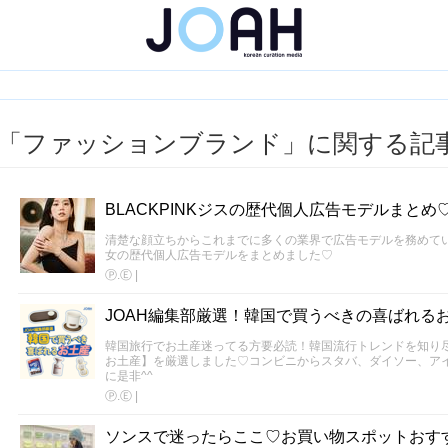
「ファッションブランド」に関する記
BLACKPINKジスの歴代個人広告モデルまと
清楚な顔立ちからこれまでに多くの業界で広告モデルを務めている
女の歴代個人広告モデルをまとめました♡
Ⓟ.Ⓔ
|
JOAH編集部厳選！韓国で買うべきの喜ばれる
韓国旅行でお土産迷ってる方要必読！韓国流行トレンドを知り尽
お土産】を厳選しました♡コンビニからスタバ、ダイソー、ア
に是非^^
Ⓟ.Ⓔ
|
ソンスで迷ったらここ♡お買い物スポットおす