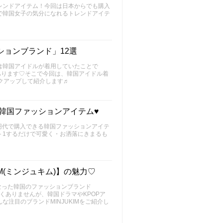
レンドアイテム！今回は日本からでも購入
で韓国女子の気分になれるトレンドアイテ
ョンブランド」12選
は韓国アイドルが着用していたことで
あります♡そこで今回は、韓国アイドル着
クアップして紹介します♬
え韓国ファッションアイテム♥
0円代で購入できる韓国ファッションアイテ
＋1するだけで可愛く・お洒落にきまるも
M(ミンジュキム)】の魅力♡
になった韓国のファッションブランド
高くありませんが、韓国ドラマやKPOPア
注目のブランドMINJUKIMをご紹介し