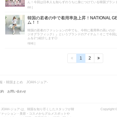
ん！今回は日本人も知らずのうちに身につけている韓国ブラン
riri
|
韓国の若者の中で着用率急上昇！NATIONAL GE
ム！！
韓国の若者のファッションの中でも、今特に着用率の高いのが『NAT
ジオグラフィック）』というブランドのアイテム！そこで今回はNAT
ムを2つ紹介します◎
애배
|
1
2
・韓国まとめ JOAH-ジョア-
規約
お問い合わせ
| JOAH-ジョア-は、韓国を知り尽くしたスタッフが韓
Copyrig
ファッション・美容・コスメからグルメスポットや