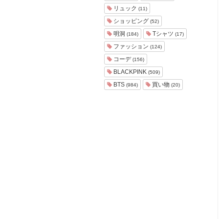
ョ
リュック
(11)
ア
ショッピング
(52)
-
明洞
Tシャツ
(184)
(17)
ファッション
(124)
コーデ
(156)
BLACKPINK
(509)
BTS
買い物
(984)
(20)