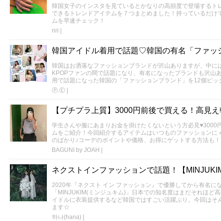
韓国女子のインスタを見ているとかなりの高頻度で登場するト
できるトレンドアイテムを７つまとめました！持っているだけ
ムを早速チェック！
riri
|
韓国アイドル着用で話題♡韓国の有名「ファッシ
韓国はお洒落なファッションブランドが沢山ありますが、中に
KPOPファンの間で話題になり、有名になったブランドも沢山
用で話題になった韓国の「ファッションブランド」を12個ピッ
Ⓟ.Ⓔ
|
【プチプラ上質】3000円前後で買える！高見
学生さんや服にあまりお金を掛けたくないという方必見♥300
ムをご紹介！今回紹介するアイテムはいつものファッションに
のばかり♪コーデのポイントや価格、お得にゲットする方法も！
BAGUNI by JOAH
|
ネクストインファッションで話題！【MINJUKI
2020年『ネクスト イン ファッション』で優勝してから有名
「MINJUKIM(ミンジュキム)」日本での知名度はまだそれほど
イドルに衣装提供するなど韓国ではすごい活躍ぶり。今回はそんな
ます☆
하나(hana)
|