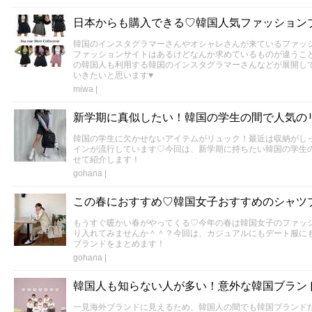
日本からも購入できる♡韓国人気ファッション
韓国のインスタグラマーさんやオシャレさんが来ているファッ
ファッションサイトはあるけどなんか求めているものが違うこ
の韓国人も利用する韓国のインスタグラマーさんなどが展開し
いきたいと思います♥
miwa
|
新学期に真似したい！韓国の学生の間で人気の
韓国の学生に欠かせないアイテムがリュック！最近は収納がし
インが流行しています♡今回は、新学期に持ちたい韓国の学生
せて紹介します！
gohana
|
この春におすすめ♡韓国女子おすすめのシャツ
もうすぐ暖かい春がやってくる♡今年の春は韓国女子のファッ
り入れてみませんか＾＾？今回は、カジュアルにもデート服に
ブランドをまとめます！
gohana
|
韓国人も知らない人が多い！意外な韓国ブラン
一見海外ブランドに見えるため、韓国人の間でも韓国ブランド