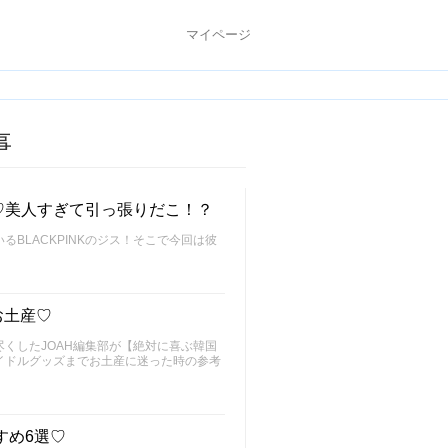
マイページ
事
め♡美人すぎて引っ張りだこ！？
BLACKPINKのジス！そこで今回は彼
お土産♡
くしたJOAH編集部が【絶対に喜ぶ韓国
イドルグッズまでお土産に迷った時の参考
すめ6選♡