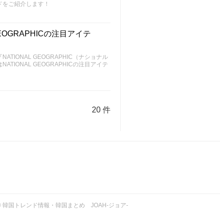
ドをご紹介します！
OGRAPHICの注目アイテ
IONAL GEOGRAPHIC（ナショナル
IONAL GEOGRAPHICの注目アイテ
20 件
ht © 韓国トレンド情報・韓国まとめ JOAH-ジョア-