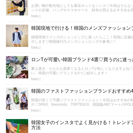
お買い物や観光地としても最近ホットなソンス♡今回はそんな
ンドの店舗、バッグやスマホケース、財布が買えるおすすめお
haru
|
韓国現地で行ける！韓国のメンズファッション
韓国現地でメンズのショッピングに迷ったらここ！現地に店舗
介します♡韓国旅行のメンズショッピングの参考に！
haru
|
ロンTが可愛い韓国ブランド4選♡買うのに迷っ
夏も過ぎ、だんだん肌寒くなるとロンTが欲しくなりますよね♡
い、韓国の可愛いブランドを4つご紹介します！
haru
|
韓国のファストファッションブランドおすすめ
韓国の安くて可愛いファストファッション！今回はおすすめの
介♡SPAO、8seconds、TOPTEN10、韓国版ABCマートのFO
haru
|
韓国女子のインスタでよく見かける！トレンド
方法