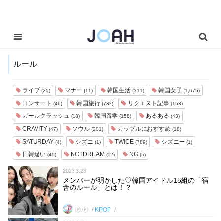
ルール
ライブ
マナー
韓国生活
韓国女子
(25)
(11)
(311)
(1,675)
コンサート
韓国旅行
リクエスト記事
(46)
(782)
(153)
ガールクラッシュ
韓国留学
あるある
(13)
(158)
(43)
CRAVITY
ソウル
カップルにおすすめ
(47)
(201)
(18)
SATURDAY
シズニ
TWICE
シズニー
(4)
(1)
(789)
(1)
日韓違い
NCTDREAM
NG
(49)
(52)
(5)
2023.3.23
メンバーが明かした♡韓国アイドル15組の「宿
舎のルール」とは！？
Ⓟ.Ⓔ
KPOP