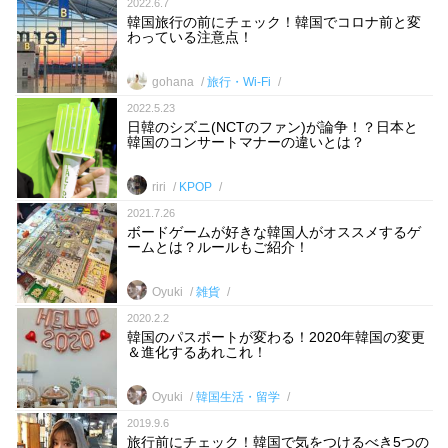
2022.6.7
韓国旅行の前にチェック！韓国でコロナ前と変
わっている注意点！
gohana
旅行・Wi-Fi
2022.5.23
日韓のシズニ(NCTのファン)が論争！？日本と
韓国のコンサートマナーの違いとは？
riri
KPOP
2021.7.26
ボードゲームが好きな韓国人がオススメするゲ
ームとは？ルールもご紹介！
Oyuki
雑貨
2020.2.2
韓国のパスポートが変わる！2020年韓国の変更
＆進化するあれこれ！
Oyuki
韓国生活・留学
2019.9.6
旅行前にチェック！韓国で気をつけるべき5つの