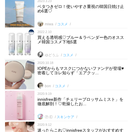
2023.3.23
ベタつきゼロ！使いやすさ重視の韓国日焼け止
め6選♡
miwa
コスメ
2022.2.10
買える透明感♡ブルー＆ラベンダー色のオスス
メ韓国コスメ下地5選
ゆどうふ
コスメ
2020.10.18
IOPEからもマスクにつかないファンデが登場♥
密着してヨレ知らず「エアクッ...
bon
コスメ
2020.9.19
innisfree新作「チェリーブロッサムミスト」を
徹底解剖！♡乾燥したお...
Ⓟ.Ⓔ
スキンケア
2020.9.12
迷ったらこれ♡innisfreeスタッフがおすすめす